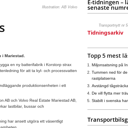
E-tidningen – l
senaste numre
Illustration: AB Volvo
s
Transportnytt nr 
Tidningsarkiv
Topp 5 mest lä
 i Mariestad.
gga en ny batterifabrik i Korstorp strax
Miljonsatsning på I
tenledning för att ta kyl- och processvatten
Tummen ned för de
rastplatserna
rundläggande produktionsenheten i ett
Avstängd tågsträck
De vill flytta mer trä
ion AB och Volvo Real Estate Mariestad AB,
Stabilt i svenska h
kar lastbilar, bussar och
Transportbils
ing har ansett utgöra ett väsentligt
ksamheten.