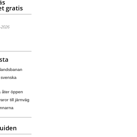
äs
t gratis
5-2026
sta
nlandsbanan
 svenska
a åter öppen
varor till järnväg
amnarna
guiden