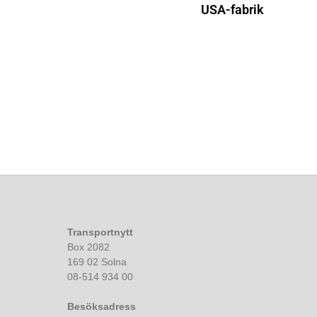
USA-fabrik
Transportnytt
Box 2082
169 02 Solna
08-514 934 00
Besöksadress