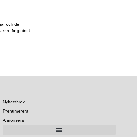
gar och de
garna för godset.
Nyhetsbrev
Prenumerera
Annonsera