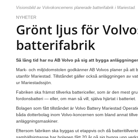
Visionsbild av Volvokoncernens planerade batterifabrik i Mariestad.
NYHETER
Grönt ljus för Volvo
batterifabrik
Så lång tid har nu AB Volvo på sig att bygga anläggningen
Mark- och miljödomstolen godkänner AB Volvos planer på att by
utanför Mariestad. Tillståndet gäller också anläggningen av vat
ur Mariestadssjön.
Fabriken ska främst tillverka battericeller, som är den mest g
fordonsbatteri — eller, om man så vill, själva hjärtat i batteriet.
Bolagen som fått tillståndet är Volvo Battery Mariestad Operat
båda dotterbolag inom Volvo-koncernen som bland annat tillver
anläggningsmaskiner.
Eftersom fabriken ska byggas ut etappvis och då batteritillverkn
samhällsintresse har bolagen fått 20 år på sig bygga upp ver