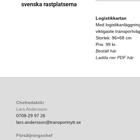
svenska rastplatserna
Logistikkartan
Med logistikanläggnin
viktigaste transportvä
Storlek: 96×68 cm
Pris: 99 kr.
Beställ här
Ladda ner PDF här
Chefredaktör
Lars Andersson
0708-29 97 26
lars.andersson@transportnytt.se
Försäljningschef