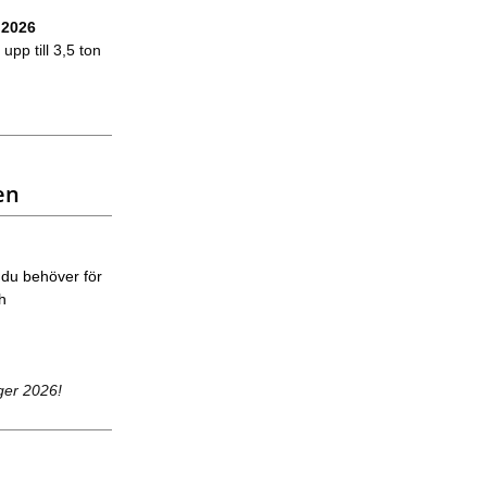
 2026
upp till 3,5 ton
en
 du behöver för
ch
ger 2026!