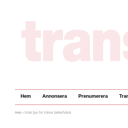
Hem
Annonsera
Prenumerera
Tra
Hem
»
Grönt ljus för Volvos batterifabrik