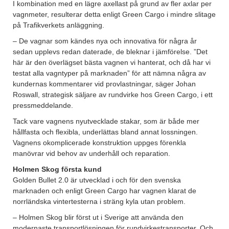
I kombination med en lägre axellast på grund av fler axlar per
vagnmeter, resulterar detta enligt Green Cargo i mindre slitage
på Trafikverkets anläggning.
– De vagnar som kändes nya och innovativa för några år
sedan upplevs redan daterade, de bleknar i jämförelse. ”Det
här är den överlägset bästa vagnen vi hanterat, och då har vi
testat alla vagntyper på marknaden” för att nämna några av
kundernas kommentarer vid provlastningar, säger Johan
Roswall, strategisk säljare av rundvirke hos Green Cargo, i ett
pressmeddelande.
Tack vare vagnens nyutvecklade stakar, som är både mer
hållfasta och flexibla, underlättas bland annat lossningen.
Vagnens okomplicerade konstruktion uppges förenkla
manövrar vid behov av underhåll och reparation.
Holmen Skog första kund
Golden Bullet 2.0 är utvecklad i och för den svenska
marknaden och enligt Green Cargo har vagnen klarat de
norrländska vintertesterna i sträng kyla utan problem.
– Holmen Skog blir först ut i Sverige att använda den
modernaste transportlösningen för rundvirkestransporter. Och