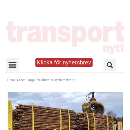
Klicka för nyhetsbrev
Truck- och lagerhandboken
Hem
»
Green Cargo introducerar ny timmervagn