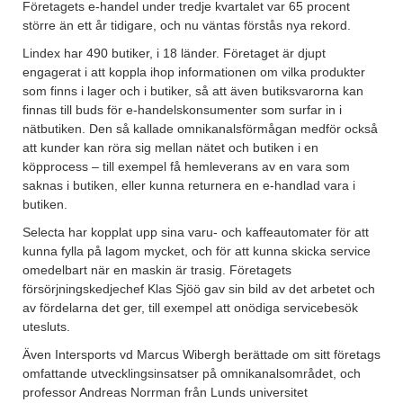
Företagets e-handel under tredje kvartalet var 65 procent
större än ett år tidigare, och nu väntas förstås nya rekord.
Lindex har 490 butiker, i 18 länder. Företaget är djupt
engagerat i att koppla ihop informationen om vilka produkter
som finns i lager och i butiker, så att även butiksvarorna kan
finnas till buds för e-handelskonsumenter som surfar in i
nätbutiken. Den så kallade omnikanalsförmågan medför också
att kunder kan röra sig mellan nätet och butiken i en
köpprocess – till exempel få hemleverans av en vara som
saknas i butiken, eller kunna returnera en e-handlad vara i
butiken.
Selecta har kopplat upp sina varu- och kaffeautomater för att
kunna fylla på lagom mycket, och för att kunna skicka service
omedelbart när en maskin är trasig. Företagets
försörjningskedjechef Klas Sjöö gav sin bild av det arbetet och
av fördelarna det ger, till exempel att onödiga servicebesök
utesluts.
Även Intersports vd Marcus Wibergh berättade om sitt företags
omfattande utvecklingsinsatser på omnikanalsområdet, och
professor Andreas Norrman från Lunds universitet