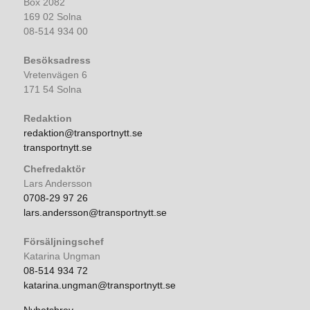
Box 2082
169 02 Solna
08-514 934 00
Besöksadress
Vretenvägen 6
171 54 Solna
Redaktion
redaktion@transportnytt.se
transportnytt.se
Chefredaktör
Lars Andersson
0708-29 97 26
lars.andersson@transportnytt.se
Försäljningschef
Katarina Ungman
08-514 934 72
katarina.ungman@transportnytt.se