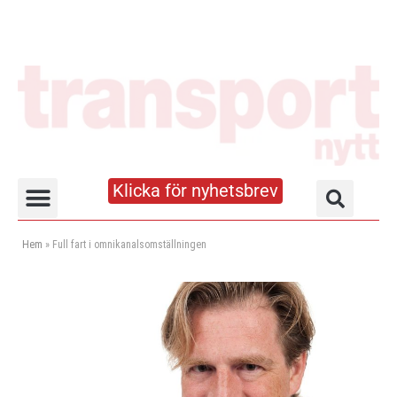
Klicka för nyhetsbrev
Truck- och lagerhandboken
Hem
»
Full fart i omnikanalsomställningen