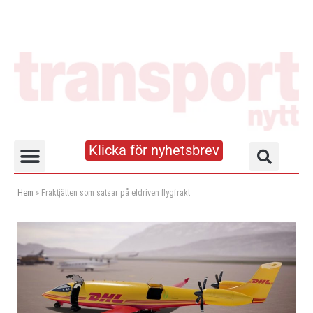
Klicka för nyhetsbrev
Truck- och lagerhandboken
Hem
»
Fraktjätten som satsar på eldriven flygfrakt