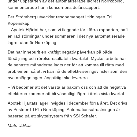
under uppstarten av det automatiserade lagret i Norrköping,
kommenterade han i koncernens delårsrapport.
Per Strömberg utvecklar resonemanget i tidningen Fri
Köpenskap:
– Apotek Hjärtat har, som vi flaggade för i förra rapporten, haft
en rad störningar under sommaren i det nya automatiserade
lagret utanför Norrköping.
Det har inneburit en kraftigt negativ påverkan på både
försäljning och rörelseresultatet i kvartalet. Mycket arbete har
de senaste månaderna lagts ner för att komma till rätta med
problemen, så att vi kan nå de effektiviseringsvinster som den
nya anläggningen långsiktigt ska leverera.
– Vi bedömer att det värsta är bakom oss och att de negativa
effekterna kommer att bli väsentligt lägre i årets sista kvartal.
Apotek Hjärtats lager invigdes i december förra året. Det drivs
av Postnord TPL i Norrköping. Automationsutrustningen är
baserad på ett skyttelsystem från SSI Schäfer.
Mats Udikas