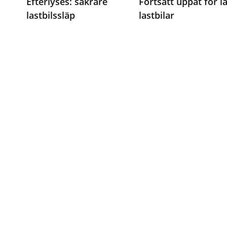
Efterlyses: säkrare
Fortsatt uppåt för l
lastbilssläp
lastbilar