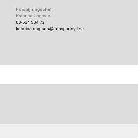
Försäljningschef
Katarina Ungman
08-514 934 72
katarina.ungman@transportnytt.se