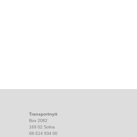
Transportnytt
Box 2082
169 02 Solna
08-514 934 00