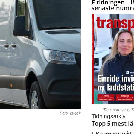
E-tidningen – l
senaste numre
Transportnytt nr 
Foto: Istock
Tidningsarkiv
Topp 5 mest lä
Miljonsatsning på I