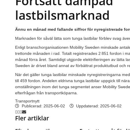
Fortsatt dämpad
lastbilsmarknad
Ännu en månad med fallande siffror för nyregistrerade fo
Marknaden för såväl lätta som tunga lastbilar förblev svag äv
Enligt branschorganisationen Mobility Sweden minskade antalet n
trettonde månaden i rad. Totalt registrerades 2 851 fordon i m
månad förra året. Samtidigt utgjorde elektrifieringen av lätta last
Sweden är drivet bland annat av förbättrat produktutbud och 
När det gäller tunga lastbilar minskade nyregistreringarna med
till 459 fordon. Andelen eldrivna tunga lastbilar uppgick till nära
omställningen inom det tunga segmentet anser Mobility Sweden
efterfrågan från transportköparna.
Transportnytt
Publicerad:
2025-06-02
Uppdaterad: 2025-06-02
Fler artiklar