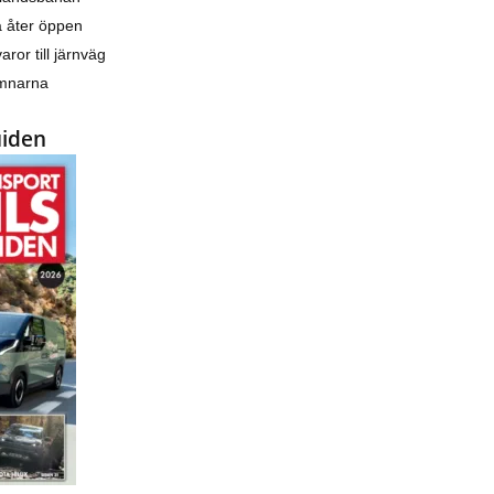
a åter öppen
varor till järnväg
amnarna
uiden