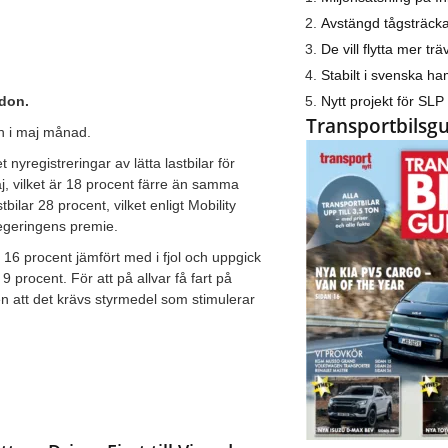
Avstängd tågsträck
De vill flytta mer trä
Stabilt i svenska h
Nytt projekt för SLP
rdon.
Transportbilsg
en i maj månad.
yregistreringar av lätta lastbilar för
aj, vilket är 18 procent färre än samma
bilar 28 procent, vilket enligt Mobility
regeringens premie.
 16 procent jämfört med i fjol och uppgick
 9 procent. För att på allvar få fart på
 att det krävs styrmedel som stimulerar