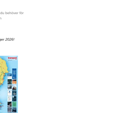
 du behöver för
ch
ger 2026!