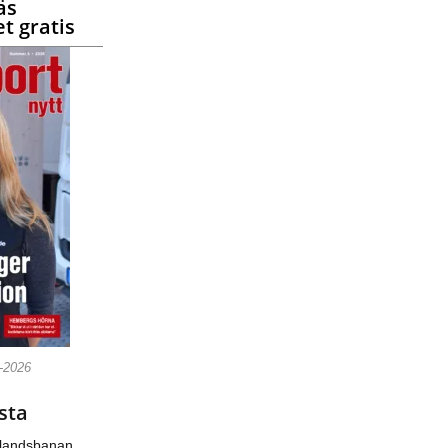
äs
t gratis
5-2026
sta
nlandsbanan