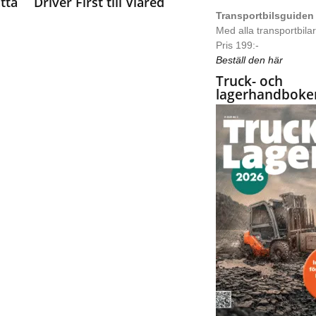
ätta
Driver First till Viared
Transportbilsguiden
Med alla transportbilar 
Pris 199:-
Beställ den här
Truck- och
lagerhandboke