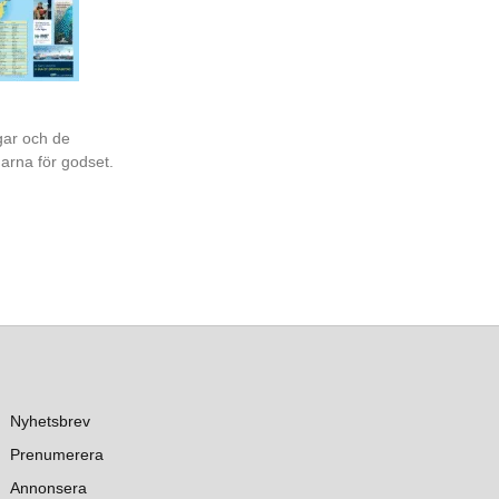
gar och de
garna för godset.
Nyhetsbrev
Prenumerera
Annonsera