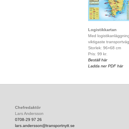
Logistikkartan
Med logistikanläggnin
viktigaste transportvä
Storlek: 96×68 cm
Pris: 99 kr.
Beställ här
Ladda ner PDF här
Chefredaktör
Lars Andersson
0708-29 97 26
lars.andersson@transportnytt.se