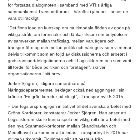
för fortsatta dialogmöten i samband med VTI:s årliga
sammankomst Transportforum – härnäst i januari – anser de
vara otillräckligt.
”Det finns idag en kunskap om multimodala flöden av gods på
viktiga stråk, om terminaler och länkar liksom om betydelsen
av samverkan mellan trafikslag, mellan varuägare och
transportföretag och mellan politik och näringsliv som vi menar
delvis tillkommit som en följd av diskussionerna och arbetet i
godstransportdelegationerna och i Logistikforum och som varit
till fördel för både politiken och företagen”, skriver
organisationerna i sitt brev.
Jerker Sjögren, tidigare samordnare på
Näringsdepartementet, beklagar också nedläggningen i sin
krönika ”En grön korridor på riktigt”, i Transportnytt 5-2015.
– Där togs ursprungligen initiativet till det svenska arbetet med
Gröna Korridorer, konstaterar Jerker Sjögren. Han anser att
Logistikforum skulle kunna spela en viktig roll när arbetet med
den nya Scanmed-korridoren mellan Skandinavien och
Medelhavet nu kommer att inledas. Transportnytt 5-2015 har
nyligen utkommit. Tidningen går att beställa från