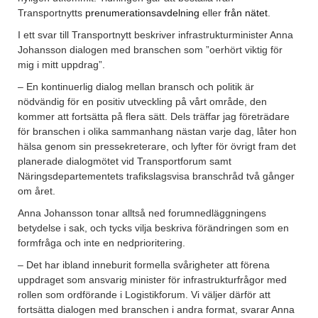
Transportnytts
prenumerationsavdelning
eller
från nätet
.
I ett svar till Transportnytt beskriver infrastrukturminister Anna
Johansson dialogen med branschen som ”oerhört viktig för
mig i mitt uppdrag”.
– En kontinuerlig dialog mellan bransch och politik är
nödvändig för en positiv utveckling på vårt område, den
kommer att fortsätta på flera sätt. Dels träffar jag företrädare
för branschen i olika sammanhang nästan varje dag, låter hon
hälsa genom sin pressekreterare, och lyfter för övrigt fram det
planerade dialogmötet vid Transportforum samt
Näringsdepartementets trafikslagsvisa branschråd två gånger
om året.
Anna Johansson tonar alltså ned forumnedläggningens
betydelse i sak, och tycks vilja beskriva förändringen som en
formfråga och inte en nedprioritering.
– Det har ibland inneburit formella svårigheter att förena
uppdraget som ansvarig minister för infrastrukturfrågor med
rollen som ordförande i Logistikforum. Vi väljer därför att
fortsätta dialogen med branschen i andra format, svarar Anna