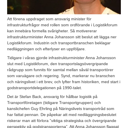
Att förena uppdraget som ansvarig minister för
infrastrukturfrågor med rollen som ordförande i Logistikforum
kan innebära formella svårigheter. Så motivererar
infrastrukturminister Anna Johansson sitt beslut att lägga ner
Logistikforum. Industrin och transportbranschen beklagar
nedläggningen och efterlyser en uppföljare.
Tidigare i våras gjorde infrastrukturminister Anna Johansson
slut med Logistikforum, den transportslagsövergripande
rådgrupp som funnits för samtal mellan såväl transportörer
som varuägare och regering. Synd, markerar nu branschen
och näringslivet i ett brev, och lyfter fram historiken, med start i
godstransportdelegationen på 1990-talet.
Det är Stefan Back, ansvarig för hållbar logistik på
Transportföretagen (tidigare Transportgruppen) och
kanslichefen Guy Ehrling på Näringslivets transportråd som
har fattat pennan. De påpekar att med nedläggningsbeslutet
riskerar man att förlora ”viktiga strategiska och övergripande
perspektiv på godstransporterna”. Att Anna Johansson flaggat