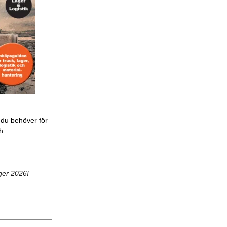
 du behöver för
ch
ger 2026!