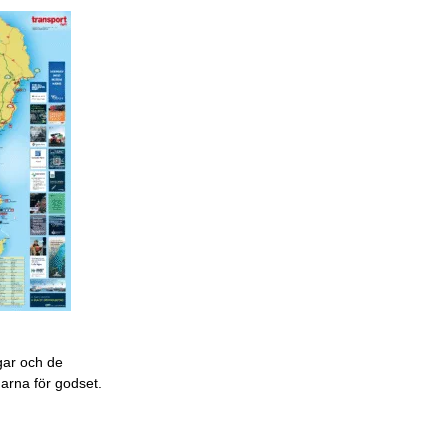
gar och de
garna för godset.