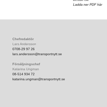
Ladda ner PDF här
Chefredaktör
Lars Andersson
0708-29 97 26
lars.andersson@transportnytt.se
Försäljningschef
Katarina Ungman
08-514 934 72
katarina.ungman@transportnytt.se