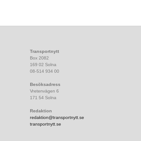
Transportnytt
Box 2082
169 02 Solna
08-514 934 00
Besöksadress
Vretenvägen 6
171 54 Solna
Redaktion
redaktion@transportnytt.se
transportnytt.se