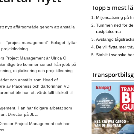
Topp 5 mest lä
Miljonsatsning på I
Tummen ned för de
 ett nytt affärsområde genom att anställa
rastplatserna
Avstängd tågsträck
de – ”project management”. Bolaget flyttar
De vill flytta mer trä
 projektledning.
Stabilt i svenska h
iers Project Management är Ulrica O
amtlige tre kommer senast från jobb på
ning, digitalisering och projektledning.
Transportbils
ådet och anställs som Head of
dare av Placeness och därförinnan VD
nhet blir hon ett värdefullt tillskott till
nagement. Han har tidigare arbetat som
rit Director på JLL.
 Director Project Management och har
ss.