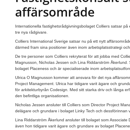
affärsområde
Internationella fastighetsrådgivningsbolaget Colliers satsar på
tre nya rådgivare.
Colliers International Sverige satsar nu på ett nytt affärsområ
därmed fram sina positioner även inom arbetsplatsstrategi och
De tre personer som Colliers rekryterat för att jobba med Coll
Magnusson, Nicholas Jessen och Lina Riddarström Åkerlund. S
bolaget Placeness och är specialiserade inom arbetsplatsutform
Ulrica O Magnusson kommer att ansvara för det nya affärsomr
Project Management. Ulrica har tidigare varit ägare och grun
för arkitekturbyrån Codesign. Med sitt starka driv och långa erfare
den befintliga organisationen.
Nicholas Jessen ansluter till Colliers som Director Project Ma
delägare och grundare i bolaget Linky Tech och dessförinnan va
Lina Riddarström Åkerlund ansluter till bolaget som Associate
även hon tidigare varit ägare och grundare av bolaget Placene