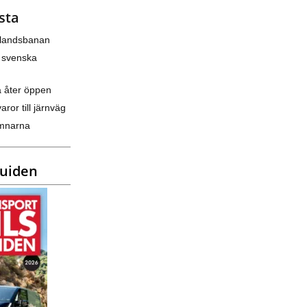
sta
nlandsbanan
 svenska
a åter öppen
varor till järnväg
amnarna
guiden