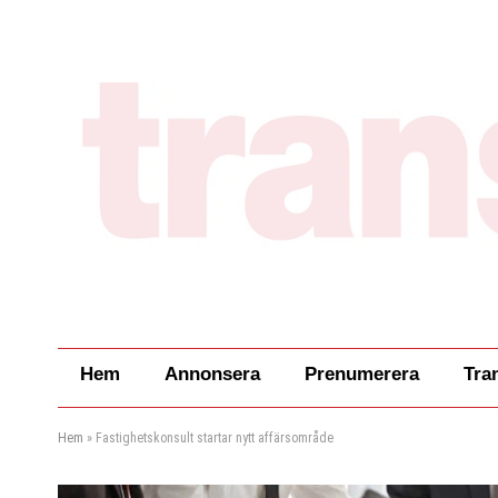
Hem
Annonsera
Prenumerera
Tra
Hem
»
Fastighetskonsult startar nytt affärsområde