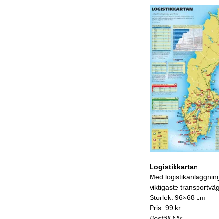
Logistikkartan
Med logistikanläggnin
viktigaste transportvä
Storlek: 96×68 cm
Pris: 99 kr.
Beställ här