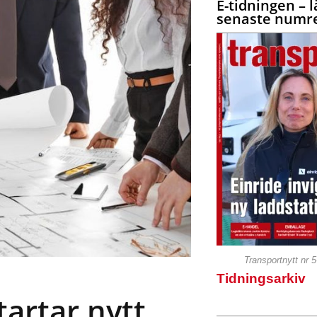
E-tidningen – l
senaste numre
Transportnytt nr 
Tidningsarkiv
tartar nytt