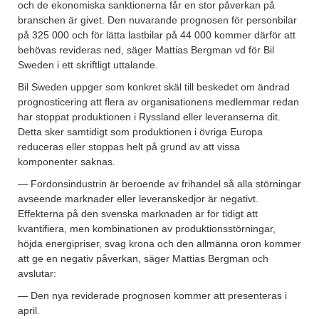
och de ekonomiska sanktionerna får en stor påverkan på
branschen är givet. Den nuvarande prognosen för personbilar
på 325 000 och för lätta lastbilar på 44 000 kommer därför att
behövas revideras ned, säger Mattias Bergman vd för Bil
Sweden i ett skriftligt uttalande.
Bil Sweden uppger som konkret skäl till beskedet om ändrad
prognosticering att flera av organisationens medlemmar redan
har stoppat produktionen i Ryssland eller leveranserna dit.
Detta sker samtidigt som produktionen i övriga Europa
reduceras eller stoppas helt på grund av att vissa
komponenter saknas.
— Fordonsindustrin är beroende av frihandel så alla störningar
avseende marknader eller leveranskedjor är negativt.
Effekterna på den svenska marknaden är för tidigt att
kvantifiera, men kombinationen av produktionsstörningar,
höjda energipriser, svag krona och den allmänna oron kommer
att ge en negativ påverkan, säger Mattias Bergman och
avslutar:
— Den nya reviderade prognosen kommer att presenteras i
april.