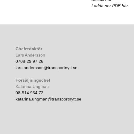
Ladda ner PDF här
Chefredaktör
Lars Andersson
0708-29 97 26
lars.andersson@transportnytt.se
Försäljningschef
Katarina Ungman
08-514 934 72
katarina.ungman@transportnytt.se