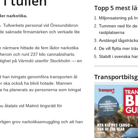
i tullen
Topp 5 mest lä
der narkotika.
Miljonsatsning på I
len. Tullverkets personal vid Öresundsbron
Tummen ned för de
de saknade firmamärken och verkade lite
rastplatserna
Avstängd tågsträck
te närmare hittade de fem lådor narkotika
De vill flytta mer trä
o heroin och runt 237 kilo cannabisharts.
Stabilt i svenska h
fastighet på Värmdö utanför Stockholm — en
Transportbils
tt han tvingats genomföra transporten åt
er ska också ha blivit hotade. Mannen
ska ha planerats av personerna som tvingat
nu åtalats vid Malmö tingsrätt för
rligen grov narkotikasmuggling och att han