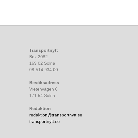
Transportnytt
Box 2082
169 02 Solna
08-514 934 00
Besöksadress
Vretenvägen 6
171 54 Solna
Redaktion
redaktion@transportnytt.se
transportnytt.se