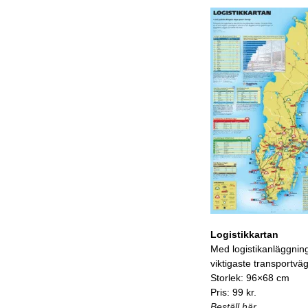
Logistikkartan
Med logistikanläggnin
viktigaste transportvä
Storlek: 96×68 cm
Pris: 99 kr.
Beställ här