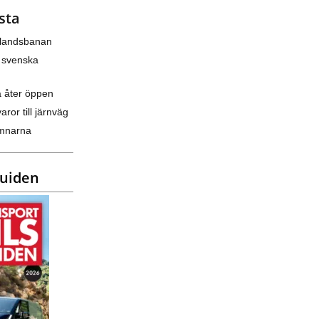
sta
nlandsbanan
 svenska
a åter öppen
varor till järnväg
amnarna
guiden