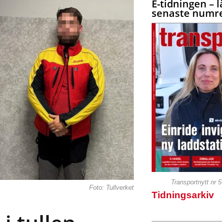
E-tidningen – l
senaste numre
Transportnytt nr 
Foto: Tullverket
Tidningsarkiv