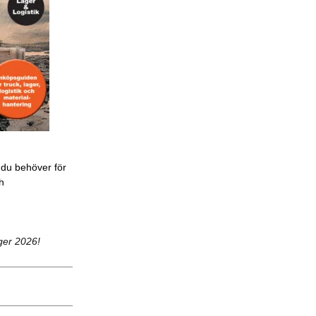
 du behöver för
ch
ger 2026!