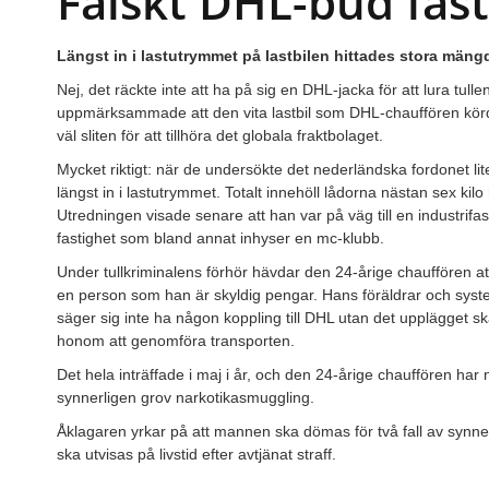
Falskt DHL-bud fast 
Längst in i lastutrymmet på lastbilen hittades stora mäng
Nej, det räckte inte att ha på sig en DHL-jacka för att lura tul
uppmärksammade att den vita lastbil som DHL-chauffören kör
väl sliten för att tillhöra det globala fraktbolaget.
Mycket riktigt: när de undersökte det nederländska fordonet li
längst in i lastutrymmet. Totalt innehöll lådorna nästan sex kil
Utredningen visade senare att han var på väg till en industri
fastighet som bland annat inhyser en mc-klubb.
Under tullkriminalens förhör hävdar den 24-årige chauffören a
en person som han är skyldig pengar. Hans föräldrar och syst
säger sig inte ha någon koppling till DHL utan det upplägget 
honom att genomföra transporten.
Det hela inträffade i maj i år, och den 24-årige chauffören har 
synnerligen grov narkotikasmuggling.
Åklagaren yrkar på att mannen ska dömas för två fall av synne
ska utvisas på livstid efter avtjänat straff.