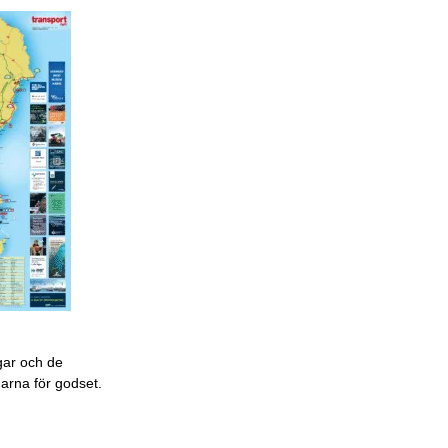
gar och de
garna för godset.