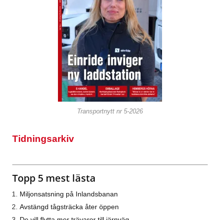
Transportnytt nr 5-2026
Tidningsarkiv
Topp 5 mest lästa
Miljonsatsning på Inlandsbanan
Avstängd tågsträcka åter öppen
De vill flytta mer trävaror till järnväg