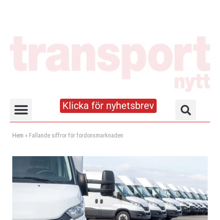
Klicka för nyhetsbrev
Truck- och lagerhandboken
Hem
»
Fallande siffror för fordonsmarknaden