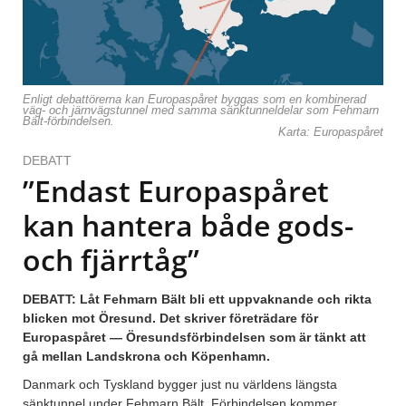
Enligt debattörerna kan Europaspåret byggas som en kombinerad
väg- och järnvägstunnel med samma sänktunneldelar som Fehmarn
Bält-förbindelsen.
Karta: Europaspåret
DEBATT
”Endast Europaspåret
kan hantera både gods-
och fjärrtåg”
DEBATT: Låt Fehmarn Bält bli ett uppvaknande och rikta
blicken mot Öresund. Det skriver företrädare för
Europaspåret — Öresundsförbindelsen som är tänkt att
gå mellan Landskrona och Köpenhamn.
Danmark och Tyskland bygger just nu världens längsta
sänktunnel under Fehmarn Bält. Förbindelsen kommer