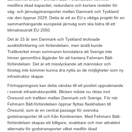
medföra ökad kapacitet, redundans och kortare restider för
väg- och järnvägstransporter mellan Danmark och Tyskland
när den öppnar 2029. Detta är ett av EU:s viktiga projekt för en
sammanhängande europeisk järnväg som ska bidra till ett
klimatneutralt EU 2050.
Det är 15 år sen Danmark och Tyskland tecknade
avsiktsförklaring om förbindelsen, men ändå kunde
Trafikverket innan sommaren konstatera att Sverige inte
hinner genomföra åtgärder för att hantera Fehmarn Bält-
förbindelsen. Det är ett misslyckande att människor och
företag inte kommer kunna dra nytta av de möjligheter som ny
infrastruktur skapar.
Förhoppningsvis kan detta vändas till ett positivt uppvaknande
i svensk infrastrukturpolitik. Blicken måste nu riktas mot
Öresund och trafiken mellan Danmark och Sverige. För när
Fehmarn Bält-förbindelsen öppnar flyttas flaskhalsen till
Öresund, som är en central passage för svenska
godstransporter till och från Kontinenten. Med Fehmarn Bält-
förbindelsen skapas ett billigare, snabbare och mer attraktivt
alternativ för godstransporter vilket medför ökad