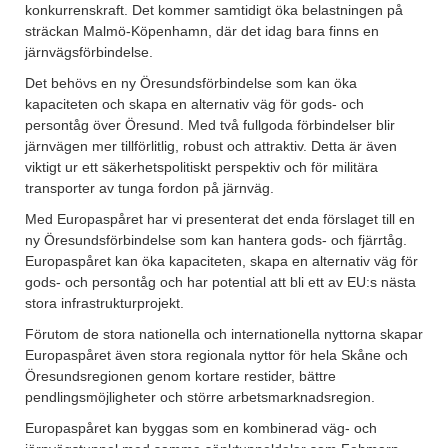
konkurrenskraft. Det kommer samtidigt öka belastningen på
sträckan Malmö-Köpenhamn, där det idag bara finns en
järnvägsförbindelse.
Det behövs en ny Öresundsförbindelse som kan öka
kapaciteten och skapa en alternativ väg för gods- och
persontåg över Öresund. Med två fullgoda förbindelser blir
järnvägen mer tillförlitlig, robust och attraktiv. Detta är även
viktigt ur ett säkerhetspolitiskt perspektiv och för militära
transporter av tunga fordon på järnväg.
Med Europaspåret har vi presenterat det enda förslaget till en
ny Öresundsförbindelse som kan hantera gods- och fjärrtåg.
Europaspåret kan öka kapaciteten, skapa en alternativ väg för
gods- och persontåg och har potential att bli ett av EU:s nästa
stora infrastrukturprojekt.
Förutom de stora nationella och internationella nyttorna skapar
Europaspåret även stora regionala nyttor för hela Skåne och
Öresundsregionen genom kortare restider, bättre
pendlingsmöjligheter och större arbetsmarknadsregion.
Europaspåret kan byggas som en kombinerad väg- och