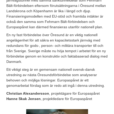
järnvägstunnel med samma sänktunneldelar som Fehmarn
Bält-förbindelsen eftersom förutsättningarna i Öresund mellan
Landskrona och Köpenhamn är lika i längd och djup.
Finansieringsmodellen med EU-stöd och framtida intäkter är
också den samma som Fehmarn Bält-förbindelsen och
Europaspåret kan därmed finansieras utanför nationell plan.
En ny fast förbindelse över Öresund är en viktig nationell
angelägenhet för att säkra en kapacitetsstark järnväg med
redundans för gods-, person- och militära transporter till och
från Sverige. Sverige måste nu höja tempot i arbetet för en ny
förbindelse genom en konstruktiv och faktabaserad dialog med
Danmark.
Ett viktigt steg är en gemensam nationell svensk-dansk
utredning av nästa Öresundsförbindelse som analyserar
behoven och möjliga lösningar. Europaspåret är ett
genomarbetat förslag som är redo att ingå i denna utredning.
Christian Alexandersson
, projektägare för Europaspåret
Hanne Skak Jensen
, projektledare för Europaspåret