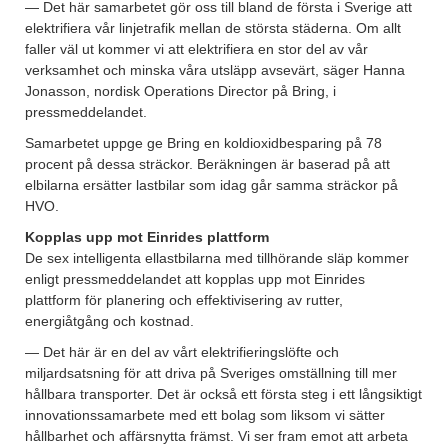
— Det här samarbetet gör oss till bland de första i Sverige att
elektrifiera vår linjetrafik mellan de största städerna. Om allt
faller väl ut kommer vi att elektrifiera en stor del av vår
verksamhet och minska våra utsläpp avsevärt, säger Hanna
Jonasson, nordisk Operations Director på Bring, i
pressmeddelandet.
Samarbetet uppge ge Bring en koldioxidbesparing på 78
procent på dessa sträckor. Beräkningen är baserad på att
elbilarna ersätter lastbilar som idag går samma sträckor på
HVO.
Kopplas upp mot Einrides plattform
De sex intelligenta ellastbilarna med tillhörande släp kommer
enligt pressmeddelandet att kopplas upp mot Einrides
plattform för planering och effektivisering av rutter,
energiåtgång och kostnad.
— Det här är en del av vårt elektrifieringslöfte och
miljardsatsning för att driva på Sveriges omställning till mer
hållbara transporter. Det är också ett första steg i ett långsiktigt
innovationssamarbete med ett bolag som liksom vi sätter
hållbarhet och affärsnytta främst. Vi ser fram emot att arbeta