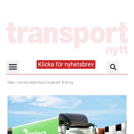
Klicka för nyhetsbrev
Truck- och lagerhandboken
Hem
»
Einride elektrifierar linjetrafik åt Bring