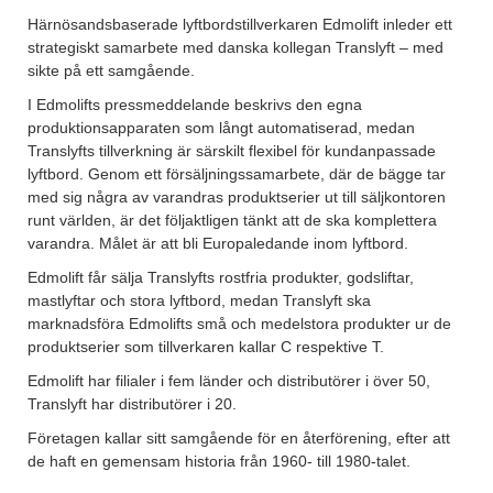
Härnösandsbaserade lyftbordstillverkaren Edmolift inleder ett
strategiskt samarbete med danska kollegan Translyft – med
sikte på ett samgående.
I Edmolifts pressmeddelande beskrivs den egna
produktionsapparaten som långt automatiserad, medan
Translyfts tillverkning är särskilt flexibel för kundanpassade
lyftbord. Genom ett försäljningssamarbete, där de bägge tar
med sig några av varandras produktserier ut till säljkontoren
runt världen, är det följaktligen tänkt att de ska komplettera
varandra. Målet är att bli Europaledande inom lyftbord.
Edmolift får sälja Translyfts rostfria produkter, godsliftar,
mastlyftar och stora lyftbord, medan Translyft ska
marknadsföra Edmolifts små och medelstora produkter ur de
produktserier som tillverkaren kallar C respektive T.
Edmolift har filialer i fem länder och distributörer i över 50,
Translyft har distributörer i 20.
Företagen kallar sitt samgående för en återförening, efter att
de haft en gemensam historia från 1960- till 1980-talet.