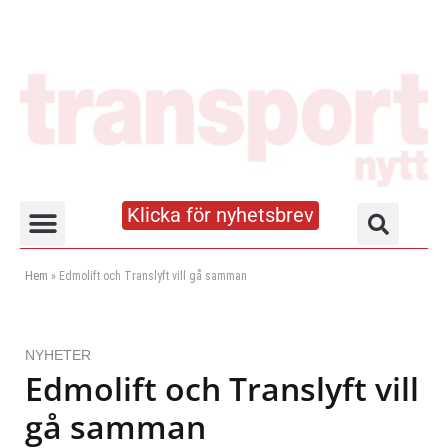
Klicka för nyhetsbrev
Truck- och lagerhandboken
Hem
»
Edmolift och Translyft vill gå samman
NYHETER
Edmolift och Translyft vill
gå samman