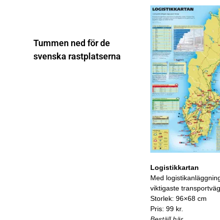
Tummen ned för de
svenska rastplatserna
Logistikkartan
Med logistikanläggnin
viktigaste transportvä
Storlek: 96×68 cm
Pris: 99 kr.
Beställ här