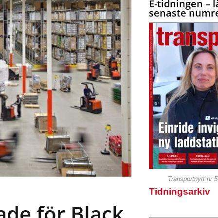
E-tidningen – l
senaste numre
Transportnytt nr 
Tidningsarkiv
ade för Black