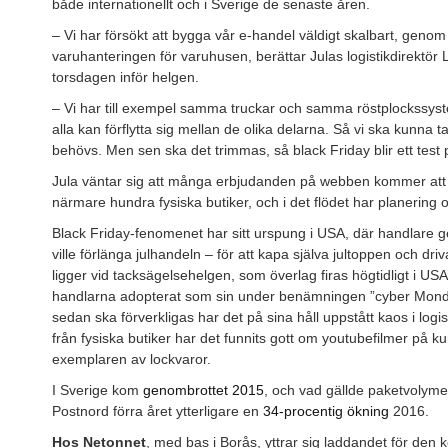
både internationellt och i Sverige de senaste åren.
– Vi har försökt att bygga vår e-handel väldigt skalbart, gen
varuhanteringen för varuhusen, berättar Julas logistikdirektör 
torsdagen inför helgen.
– Vi har till exempel samma truckar och samma röstplockssyste
alla kan förflytta sig mellan de olika delarna. Så vi ska kunna
behövs. Men sen ska det trimmas, så black Friday blir ett test p
Jula väntar sig att många erbjudanden på webben kommer att l
närmare hundra fysiska butiker, och i det flödet har planering
Black Friday-fenomenet har sitt urspung i USA, där handlare g
ville förlänga julhandeln – för att kapa själva jultoppen och dri
ligger vid tacksägelsehelgen, som överlag firas högtidligt i 
handlarna adopterat som sin under benämningen ”cyber Mond
sedan ska förverkligas har det på sina håll uppstått kaos i logi
från fysiska butiker har det funnits gott om youtubefilmer på k
exemplaren av lockvaror.
I Sverige kom
genombrottet 2015
, och vad gällde paketvolyme
Postnord förra året ytterligare en
34-procentig ökning
2016.
Hos Netonnet
, med bas i Borås, yttrar sig laddandet för de