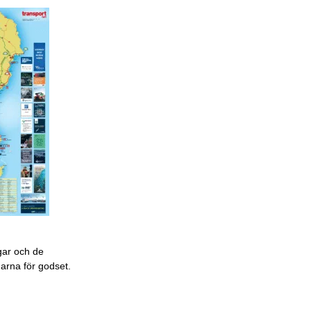
gar och de
garna för godset.