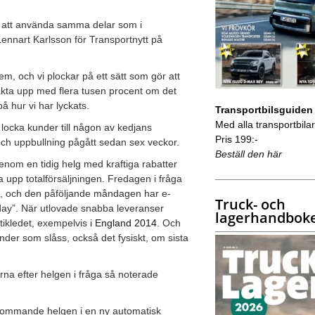
om att använda samma delar som i
Lennart Karlsson för Transportnytt på
m, och vi plockar på ett sätt som gör att
 takta upp med flera tusen procent om det
å hur vi har lyckats.
Transportbilsguiden
Med alla transportbilar 
ocka kunder till någon av kedjans
Pris 199:-
 och uppbullning pågått sedan sex veckor.
Beställ den här
enom en tidig helg med kraftiga rabatter
va upp totalförsäljningen. Fredagen i fråga
USA, och den påföljande måndagen har e-
Truck- och
ay”. När utlovade snabba leveranser
lagerhandbok
stikledet, exempelvis
i England 2014
. Och
under som slåss, också det fysiskt, om sista
rna efter helgen i fråga så noterade
n kommande helgen i en ny automatisk