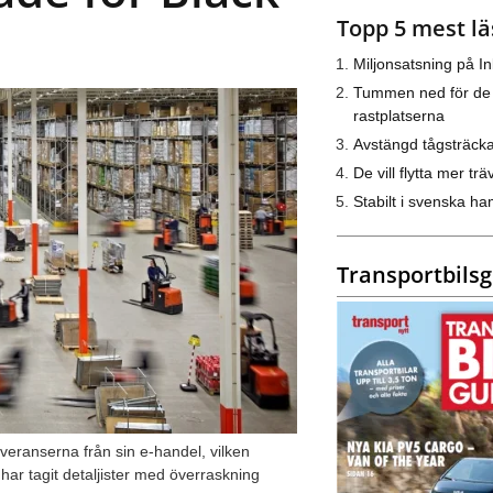
Topp 5 mest lä
Miljonsatsning på I
Tummen ned för de
rastplatserna
Avstängd tågsträck
De vill flytta mer trä
Stabilt i svenska h
Transportbils
leveranserna från sin e-handel, vilken
har tagit detaljister med överraskning