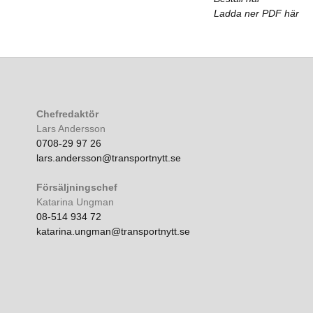
Ladda ner PDF här
Chefredaktör
Lars Andersson
0708-29 97 26
lars.andersson@transportnytt.se
Försäljningschef
Katarina Ungman
08-514 934 72
katarina.ungman@transportnytt.se