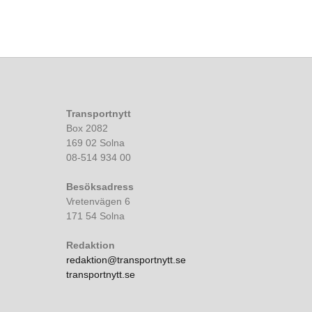
Transportnytt
Box 2082
169 02 Solna
08-514 934 00
Besöksadress
Vretenvägen 6
171 54 Solna
Redaktion
redaktion@transportnytt.se
transportnytt.se