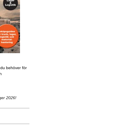
 du behöver för
ch
ger 2026!