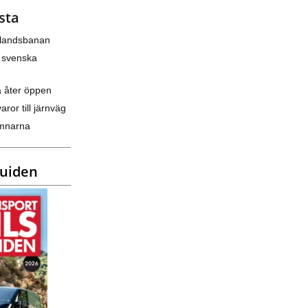
sta
nlandsbanan
 svenska
a åter öppen
varor till järnväg
amnarna
guiden