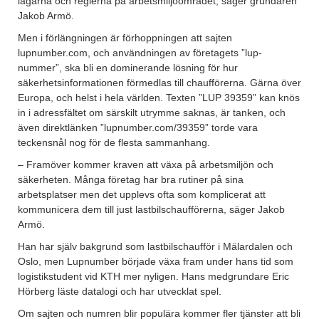
lagarna och reglerna på arbetsmiljöområdet, säger grundaren
Jakob Armö.
Men i förlängningen är förhoppningen att sajten
lupnumber.com, och användningen av företagets ”lup-
nummer”, ska bli en dominerande lösning för hur
säkerhetsinformationen förmedlas till chaufförerna. Gärna över
Europa, och helst i hela världen. Texten ”LUP 39359” kan knös
in i adressfältet om särskilt utrymme saknas, är tanken, och
även direktlänken ”lupnumber.com/39359” torde vara
teckensnål nog för de flesta sammanhang.
– Framöver kommer kraven att växa på arbetsmiljön och
säkerheten. Många företag har bra rutiner på sina
arbetsplatser men det upplevs ofta som komplicerat att
kommunicera dem till just lastbilschaufförerna, säger Jakob
Armö.
Han har själv bakgrund som lastbilschaufför i Mälardalen och
Oslo, men Lupnumber började växa fram under hans tid som
logistikstudent vid KTH mer nyligen. Hans medgrundare Eric
Hörberg läste datalogi och har utvecklat spel.
Om sajten och numren blir populära kommer fler tjänster att bli