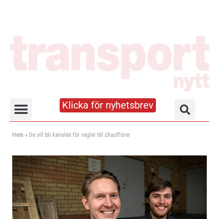
Klicka för nyhetsbrev
Truck- och lagerhandboken
Hem
»
De vill bli kanalen för regler till chaufförer