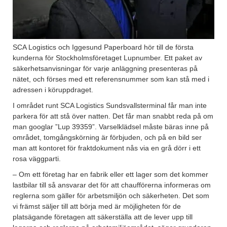
SCA Logistics och Iggesund Paperboard hör till de första
kunderna för Stockholmsföretaget Lupnumber. Ett paket av
säkerhetsanvisningar för varje anläggning presenteras på
nätet, och förses med ett referensnummer som kan stå med i
adressen i köruppdraget.
I området runt SCA Logistics Sundsvallsterminal får man inte
parkera för att stå över natten. Det får man snabbt reda på om
man googlar ”Lup 39359”. Varselklädsel måste bäras inne på
området, tomgångskörning är förbjuden, och på en bild ser
man att kontoret för fraktdokument nås via en grå dörr i ett
rosa väggparti.
– Om ett företag har en fabrik eller ett lager som det kommer
lastbilar till så ansvarar det för att chaufförerna informeras om
reglerna som gäller för arbetsmiljön och säkerheten. Det som
vi främst säljer till att börja med är möjligheten för de
platsägande företagen att säkerställa att de lever upp till