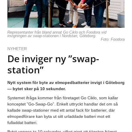
Representanter från bland annat Go Ciklo och Foodora vid
invigningen av swap-stationen i Nordstan, Göteborg.
Foto: Foodora
NYHETER
De inviger ny ”swap-
station”
Nytt system för byte av elmopedbatterier invigt i Göteborg
— bytet sker på 10 sekunder.
Systemet ifråga kommer från företaget Go Ciklo, som kallar
konceptet ”Go-Swap-Go”. Enkelt uttryckt handlar det om så
kallade swap-stationer med ett antal fack för batterier, där
elmopedförare kan byta ut sitt urladdade batteri mot ett
fulladdat batteri.
Bytet uppges ta 10 sekunder, vilket gjort att tjänsten främst