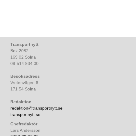
Transportnytt
Box 2082
169 02 Solna
08-514 934 00
Besöksadress
Vretenvägen 6
171 54 Solna
Redaktion
redaktion@transportnytt.se
transportnytt.se
Chefredaktör
Lars Andersson