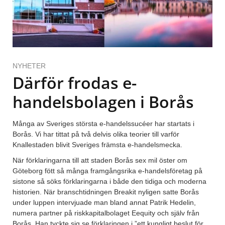
NYHETER
Därför frodas e-
handelsbolagen i Borås
Många av Sveriges största e-handelssucéer har startats i
Borås. Vi har tittat på två delvis olika teorier till varför
Knallestaden blivit Sveriges främsta e-handelsmecka.
När förklaringarna till att staden Borås sex mil öster om
Göteborg fött så många framgångsrika e-handelsföretag på
sistone så söks förklaringarna i både den tidiga och moderna
historien. När branschtidningen Breakit nyligen satte Borås
under luppen intervjuade man bland annat Patrik Hedelin,
numera partner på riskkapitalbolaget Eequity och själv från
Borås. Han tyckte sig se förklaringen i ”ett kungligt beslut för