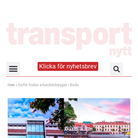
Klicka för nyhetsbrev
Truck- och lagerhandboken
Hem
»
Därför frodas e-handelsbolagen i Borås