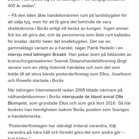
400 år sedan”:
– På den tiden åkte handelsmännen runt på landsbygden för
att sälja tyg, men för att få göra det behövde de vara
skatteskrivna i Borås enligt ett beslut av kungen. Ingen annan
fick lov att göra det, och de personerna som åkte runt kallades
för knallar, därför heter det knallebygden. Det var en
gammaldags variant av e-handel, säger Patrik Hedelin i en
intervju med tidningen Breakit.
Han pekar även på bildandet av
branschorganisationen Svensk Distanshandelsförening långt
senare som en viktig historisk händelse och som det som
ledde till att stora kända postorderföretag som Ellos, Josefsson
och Rowells startade i Borås.
När tidningen Internetworld redan 2008 tittade närmare på
näthandelsboomen i Borås
intervjuade de bland annat Olle
Blomqvist
, som grundade Ellos och som gick bort 2016. Så här
beskrev han hemligheten bakom Borås position som Sveriges
e-handelsmecka:
”Postorderföretagen har ständigt imiterat varandra, följt
varandra på nära håll och försökt göra det som andra gör –
fast bättre.”