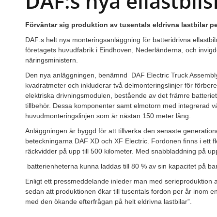
DAF:s nya ellastbils
Förväntar sig produktion av tusentals eldrivna lastbilar pe
DAF:s helt nya monteringsanläggning för batteridrivna ellastbi
företagets huvudfabrik i Eindhoven, Nederländerna, och invig
näringsministern.
Den nya anläggningen, benämnd
DAF Electric Truck Assembly
kvadratmeter och inkluderar två delmonteringslinjer för förbe
elektriska drivningsmodulen, bestående av det främre batterie
tillbehör. Dessa komponenter samt elmotorn med integrerad v
huvudmonteringslinjen som är nästan 150 meter lång.
Anläggningen är byggd för att tillverka den senaste generatione
beteckningarna DAF XD och XF Electric. Fordonen finns i ett fl
räckvidder på upp till 500 kilometer. Med snabbladdning på upp
batterienheterna kunna laddas till 80 % av sin kapacitet på ba
Enligt ett pressmeddelande inleder man med serieproduktion 
sedan att produktionen ökar till tusentals fordon per år inom en 
med den ökande efterfrågan på helt eldrivna lastbilar”.