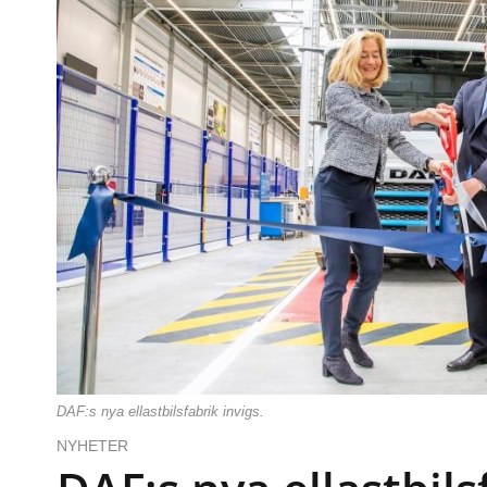
DAF:s nya ellastbilsfabrik invigs.
NYHETER