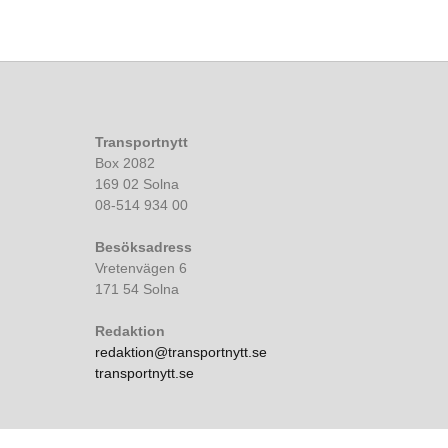
Transportnytt
Box 2082
169 02 Solna
08-514 934 00
Besöksadress
Vretenvägen 6
171 54 Solna
Redaktion
redaktion@transportnytt.se
transportnytt.se