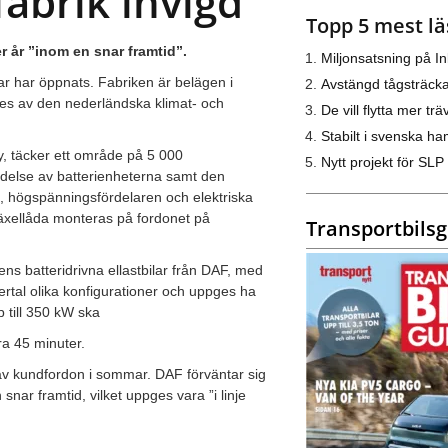
fabrik invigd
Topp 5 mest lä
r år ”inom en snar framtid”.
Miljonsatsning på I
lar har öppnats. Fabriken är belägen i
Avstängd tågsträck
des av den nederländska klimat- och
De vill flytta mer trä
Stabilt i svenska h
, täcker ett område på 5 000
Nytt projekt för SLP
redelse av batterienheterna samt den
t, högspänningsfördelaren och elektriska
äxellåda monteras på fordonet på
Transportbils
ns batteridrivna ellastbilar från DAF, med
ertal olika konfigurationer och uppges ha
 till 350 kW ska
ra 45 minuter.
av kundfordon i sommar. DAF förväntar sig
snar framtid, vilket uppges vara ”i linje