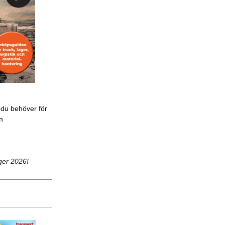
 du behöver för
ch
ger 2026!