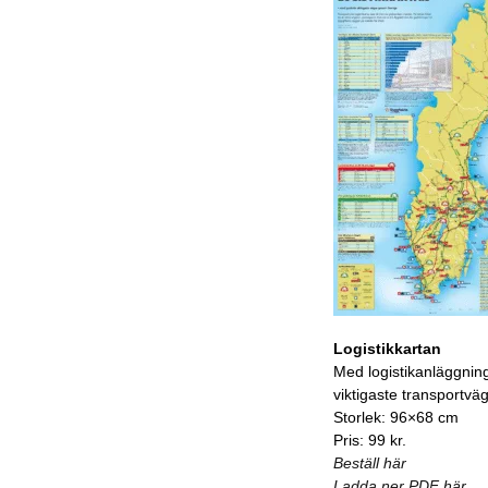
Logistikkartan
Med logistikanläggnin
viktigaste transportvä
Storlek: 96×68 cm
Pris: 99 kr.
Beställ här
Ladda ner PDF här