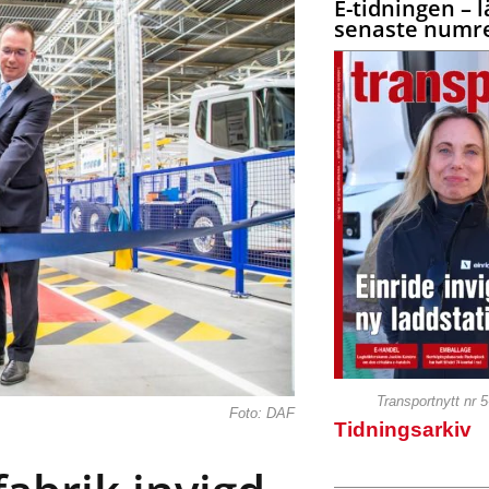
E-tidningen – l
senaste numre
Transportnytt nr 
Foto: DAF
Tidningsarkiv