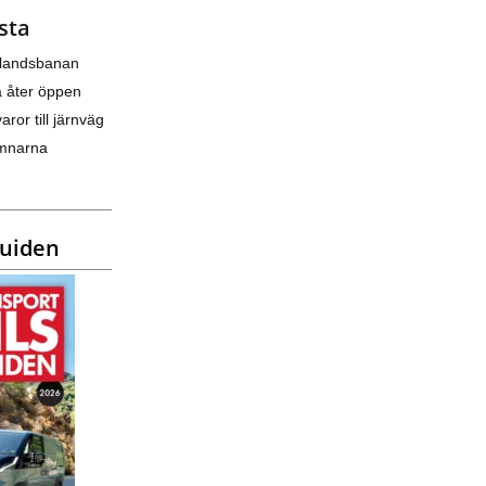
sta
nlandsbanan
a åter öppen
varor till järnväg
amnarna
guiden