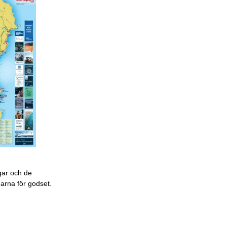
gar och de
garna för godset.