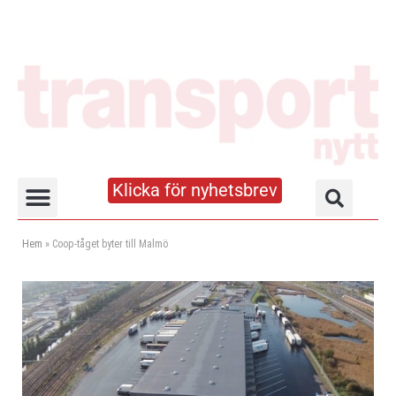
Klicka för nyhetsbrev
Truck- och lagerhandboken
Hem
»
Coop-tåget byter till Malmö