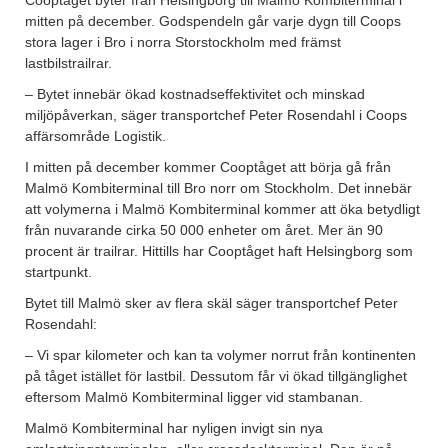
mitten på december. Godspendeln går varje dygn till Coops
stora lager i Bro i norra Storstockholm med främst
lastbilstrailrar.
– Bytet innebär ökad kostnadseffektivitet och minskad
miljöpåverkan, säger transportchef Peter Rosendahl i Coops
affärsområde Logistik.
I mitten på december kommer Cooptåget att börja gå från
Malmö Kombiterminal till Bro norr om Stockholm. Det innebär
att volymerna i Malmö Kombiterminal kommer att öka betydligt
från nuvarande cirka 50 000 enheter om året. Mer än 90
procent är trailrar. Hittills har Cooptåget haft Helsingborg som
startpunkt.
Bytet till Malmö sker av flera skäl säger transportchef Peter
Rosendahl:
– Vi spar kilometer och kan ta volymer norrut från kontinenten
på tåget istället för lastbil. Dessutom får vi ökad tillgänglighet
eftersom Malmö Kombiterminal ligger vid stambanan.
Malmö Kombiterminal har nyligen invigt sin nya