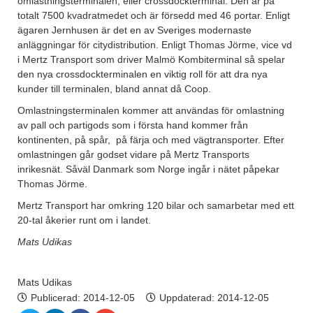
omlastningsterminalen, eller crossdockterminal. Den är på
totalt 7500 kvadratmedet och är försedd med 46 portar. Enligt
ägaren Jernhusen är det en av Sveriges modernaste
anläggningar för citydistribution. Enligt Thomas Jörme, vice vd
i Mertz Transport som driver Malmö Kombiterminal så spelar
den nya crossdockterminalen en viktig roll för att dra nya
kunder till terminalen, bland annat då Coop.
Omlastningsterminalen kommer att användas för omlastning
av pall och partigods som i första hand kommer från
kontinenten, på spår, på färja och med vägtransporter. Efter
omlastningen går godset vidare på Mertz Transports
inrikesnät. Såväl Danmark som Norge ingår i nätet påpekar
Thomas Jörme.
Mertz Transport har omkring 120 bilar och samarbetar med ett
20-tal åkerier runt om i landet.
Mats Udikas
Mats Udikas
Publicerad:
2014-12-05
Uppdaterad: 2014-12-05