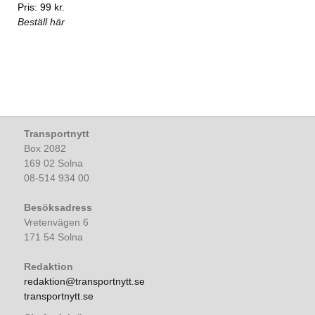
Pris: 99 kr.
Beställ här
Transportnytt
Box 2082
169 02 Solna
08-514 934 00
Besöksadress
Vretenvägen 6
171 54 Solna
Redaktion
redaktion@transportnytt.se
transportnytt.se