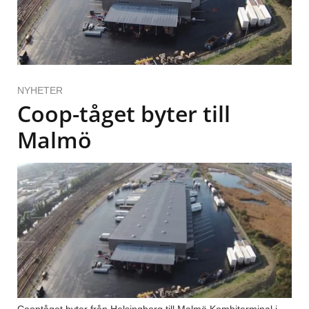
NYHETER
Coop-tåget byter till
Malmö
Cooptåget byter från Helsingborg till Malmö Kombiterminal i