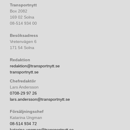
Transportnytt
Box 2082
169 02 Solna
08-514 934 00
Besöksadress
Vretenvägen 6
171 54 Solna
Redaktion
redaktion@transportnytt.se
transportnytt.se
Chefredaktör
Lars Andersson
0708-29 97 26
lars.andersson@transportnytt.se
Försäljningschef
Katarina Ungman
08-514 934 72
katarina.ungman@transportnytt.se