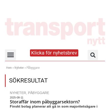
Klicka för nyhetsbrev
Truck- och lagerhandboken
Hem
»
Nyheter
»
Påbyggare
SÖKRESULTAT
NYHETER
,
PÅBYGGARE
2025-08-11
Storaffär inom påbyggarsektorn?
Finskt bolag planerar att gå in som majoritetsägare i