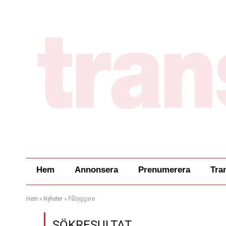
Hem
Annonsera
Prenumerera
Tra
Hem
»
Nyheter
»
Påbyggare
SÖKRESULTAT