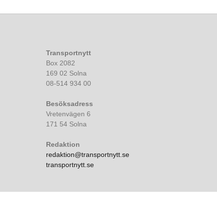
Transportnytt
Box 2082
169 02 Solna
08-514 934 00
Besöksadress
Vretenvägen 6
171 54 Solna
Redaktion
redaktion@transportnytt.se
transportnytt.se