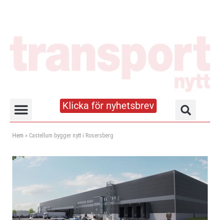
Klicka för nyhetsbrev
Truck- och lagerhandboken
Hem
»
Castellum bygger nytt i Rosersberg