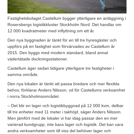
Fastighetsbolaget Castellum bygger ytterligare en anläggning i
Rosersbergs logistikkluster Stockholm Nord. Det handlar om
12 000 kvadratmeter med inflyttning om ett år.
Den nya byggnaden är tänkt för en till tre hyresgäster och
uppförs på en fastighet som förvärvades av Castellum år
2015. Den byggs med modern standard, bland annat
vädertätade dockningsstationer.
Castellum äger sedan tidigare ytterligare tre fastigheter i
samma område.
Den nya lokalen är tänkt att passa bredare och mer flexibla
behov, förklarar Anders Nilsson, vd för Castellums verksamhet
i norra Stockholmsområdet.
– Det blir en lager och logistikbyggnad på 12 000 kvm, delbar
till tre enheter med 11 meter i takhöjd, säger Anders Nilsson.
Men jämfört med de lokaler vi har idag passar den en mer
varierad kundgrupp, inte bara lager och logistik. Det kan vara
andra verksamheter som till viss del behöver lager och