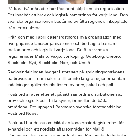
På bara två månader har Postnord stöpt om sin organisation.
Det innebär att brev och logistik samordnas för varje land. Den
svenska organisationen består nu av åtta regioner, frikopplade
från terminalerna.
Från och med i april gäller Postnords nya organisation med
övergripande landsorganisationer och borttagna barriärer
mellan brev och logistik i varje land. De åtta svenska
regionerna är Malmö, Växjö, Jönköping, Göteborg, Örebro,
Stockholm Syd, Stockholm Norr, och Umeå.
Regionindelningen bygger i stort sett på spridningsområdena
på brevsidan. Terminalerna tillhör inte längre regionerna utan
indelningen gäller distributionen av brev, paket och pall.
Postnord sträver efter att på sikt samordna distributionen av
brev och logistik och hitta synergier mellan de båda
områdena. Det uppges i Postnords svenska företagstidning
Postnord News.
Postnord har dessutom bildat en koncernstartegisk enhet för
e-handel och ett nordiskt affärsområden för Mail &
Communication som är samordnat med Postnords dotterbolag