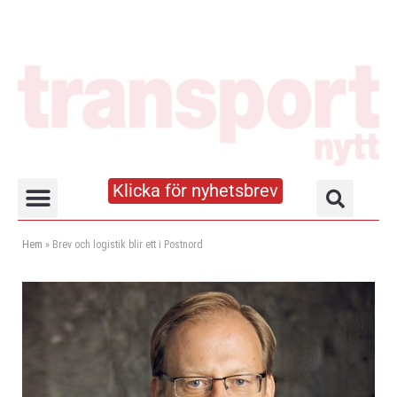
Klicka för nyhetsbrev
Truck- och lagerhandboken
Hem
»
Brev och logistik blir ett i Postnord