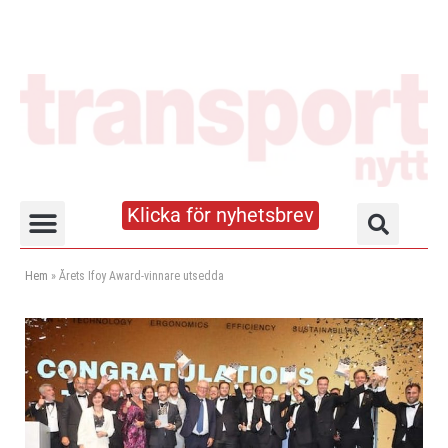
Klicka för nyhetsbrev
Truck- och lagerhandboken
Hem
»
Årets Ifoy Award-vinnare utsedda