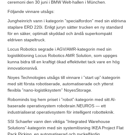
ceremoni den 30 juni i BMW Welt-hallen i München.
Följande vinnare utsågs:
Jungheinrich vann i kategorin ”specialfordon” med sin eldrivna
staplare ERD 220i. Enligt juryn sätter trucken en ny standard
för en säker, optimalt skyddad och ändå superkompakt
eldriven stapeltruck.
Locus Robotics segrade i AGV/AMR-kategorin med sin
logistiklösning Locus Robotics AMR Solution, som uppges
kunna bidra till en kraftigt ökad effektivitet tack vare en hög
innovationsnivå.
Noyes Technologies utsågs till vinnare i ”start up”-kategorin
med sitt första robotiserade, automatiserade och ytterst
flexibla ”nano-logistiksystem” NoyesStorage.
Robominds tog hem priset i ”robot”-kategorin med sitt AI-
baserade operativsystem robobrain.NEUROS — ett
industrialiserat operativsystem för intelligent robotteknik.
SSI Schaefer vann den viktiga ”Integrated Warehouse
Solutions”-kategorin med sin systemlösning IKEA Project Flat
Pack Picking, en automatiserad och nyckelfärdig