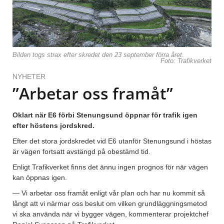
Bilden togs strax efter skredet den 23 september förra året.
Foto: Trafikverket
NYHETER
”Arbetar oss framåt”
Oklart när E6 förbi Stenungsund öppnar för trafik igen
efter höstens jordskred.
Efter det stora jordskredet vid E6 utanför Stenungsund i höstas
är vägen fortsatt avstängd på obestämd tid.
Enligt Trafikverket finns det ännu ingen prognos för när vägen
kan öppnas igen.
— Vi arbetar oss framåt enligt vår plan och har nu kommit så
långt att vi närmar oss beslut om vilken grundläggningsmetod
vi ska använda när vi bygger vägen, kommenterar projektchef