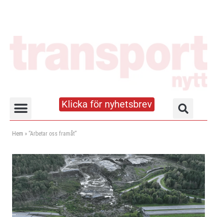
Klicka för nyhetsbrev
Truck- och lagerhandboken
Hem
»
”Arbetar oss framåt”