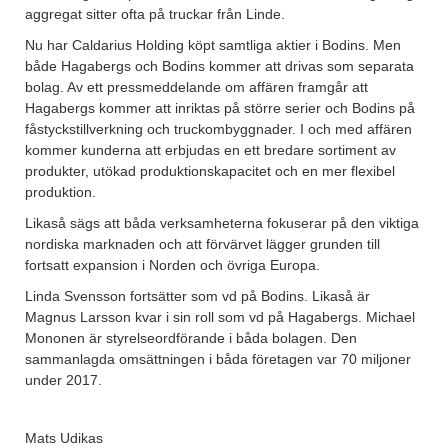
aggregat sitter ofta på truckar från Linde.
Nu har Caldarius Holding köpt samtliga aktier i Bodins. Men
både Hagabergs och Bodins kommer att drivas som separata
bolag. Av ett pressmeddelande om affären framgår att
Hagabergs kommer att inriktas på större serier och Bodins på
fåstyckstillverkning och truckombyggnader. I och med affären
kommer kunderna att erbjudas en ett bredare sortiment av
produkter, utökad produktionskapacitet och en mer flexibel
produktion.
Likaså sägs att båda verksamheterna fokuserar på den viktiga
nordiska marknaden och att förvärvet lägger grunden till
fortsatt expansion i Norden och övriga Europa.
Linda Svensson fortsätter som vd på Bodins. Likaså är
Magnus Larsson kvar i sin roll som vd på Hagabergs. Michael
Mononen är styrelseordförande i båda bolagen. Den
sammanlagda omsättningen i båda företagen var 70 miljoner
under 2017.
Mats Udikas