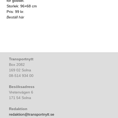
för godset.
Storlek: 96×68 cm
Pris: 99 kr.
Beställ här
Transportnytt
Box 2082
169 02 Solna
08-514 934 00
Besöksadress
Vretenvägen 6
171 54 Solna
Redaktion
redaktion@transportnytt.se