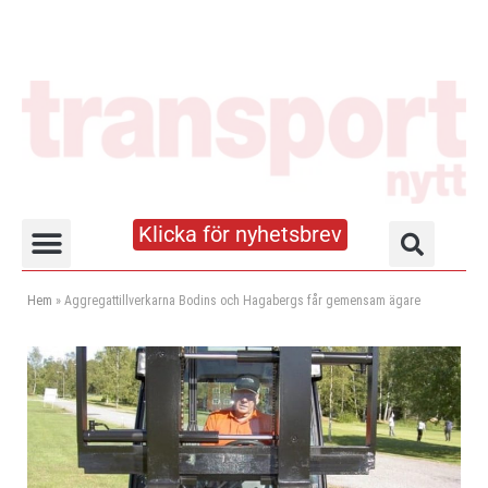
Klicka för nyhetsbrev
Truck- och lagerhandboken
Hem
»
Aggregattillverkarna Bodins och Hagabergs får gemensam ägare