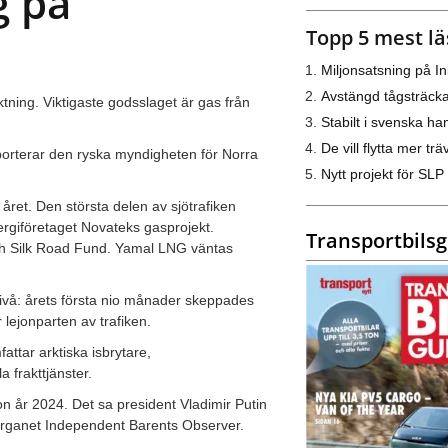
g på
Topp 5 mest lä
Miljonsatsning på I
Avstängd tågsträck
tning. Viktigaste godsslaget är gas från
Stabilt i svenska h
De vill flytta mer trä
pporterar den ryska myndigheten för Norra
Nytt projekt för SLP
ret. Den största delen av sjötrafiken
rgiföretaget Novateks gasprojekt.
Transportbils
och Silk Road Fund. Yamal LNG väntas
 nivå: årets första nio månader skeppades
 lejonparten av trafiken.
attar arktiska isbrytare,
 frakttjänster.
on år 2024. Det sa president Vladimir Putin
organet Independent Barents Observer.