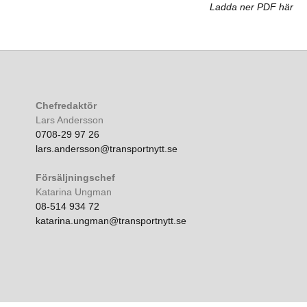
Ladda ner PDF här
Chefredaktör
Lars Andersson
0708-29 97 26
lars.andersson@transportnytt.se
Försäljningschef
Katarina Ungman
08-514 934 72
katarina.ungman@transportnytt.se