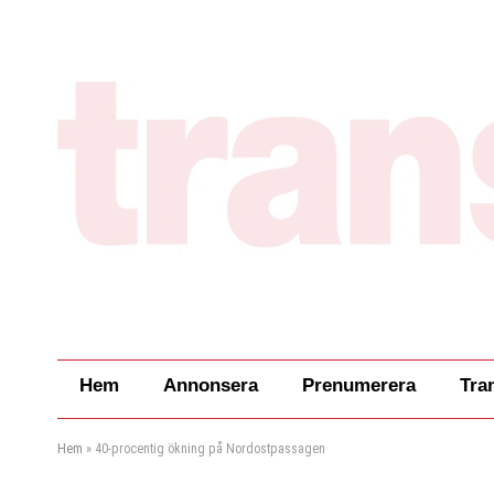
Hem
Annonsera
Prenumerera
Tra
Hem
»
40-procentig ökning på Nordostpassagen