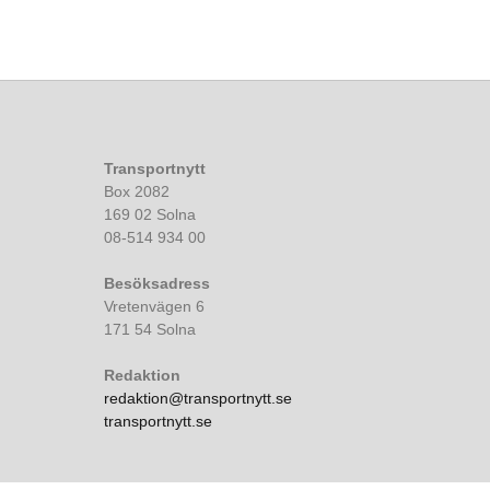
Transportnytt
Box 2082
169 02 Solna
08-514 934 00
Besöksadress
Vretenvägen 6
171 54 Solna
Redaktion
redaktion@transportnytt.se
transportnytt.se