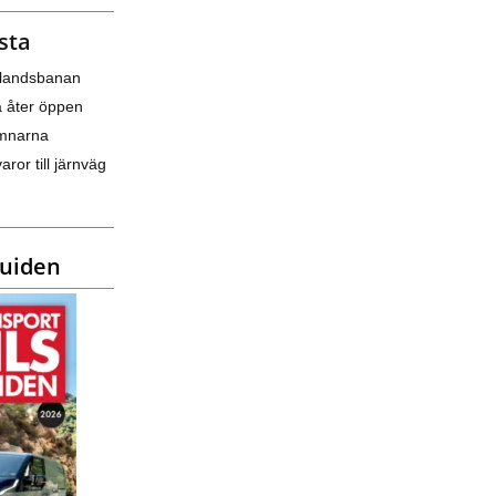
sta
nlandsbanan
a åter öppen
amnarna
varor till järnväg
guiden