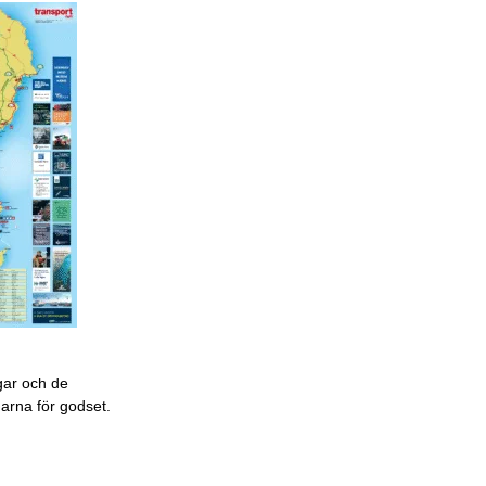
gar och de
garna för godset.