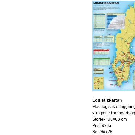
Logistikkartan
Med logistikanläggnin
viktigaste transportvä
Storlek: 96×68 cm
Pris: 99 kr.
Beställ här