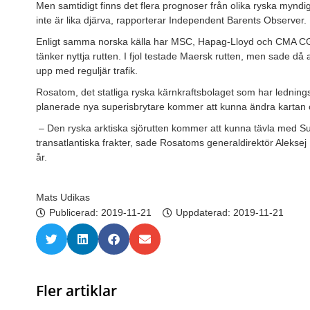
Men samtidigt finns det flera prognoser från olika ryska myndi
inte är lika djärva, rapporterar Independent Barents Observer.
Enligt samma norska källa har MSC, Hapag-Lloyd och CMA CGM
tänker nyttja rutten. I fjol testade Maersk rutten, men sade då a
upp med reguljär trafik.
Rosatom, det statliga ryska kärnkraftsbolaget som har ledning
planerade nya superisbrytare kommer att kunna ändra kartan öve
– Den ryska arktiska sjörutten kommer att kunna tävla med 
transatlantiska frakter, sade Rosatoms generaldirektör Aleksej Li
år.
Mats Udikas
Publicerad:
2019-11-21
Uppdaterad: 2019-11-21
Fler artiklar