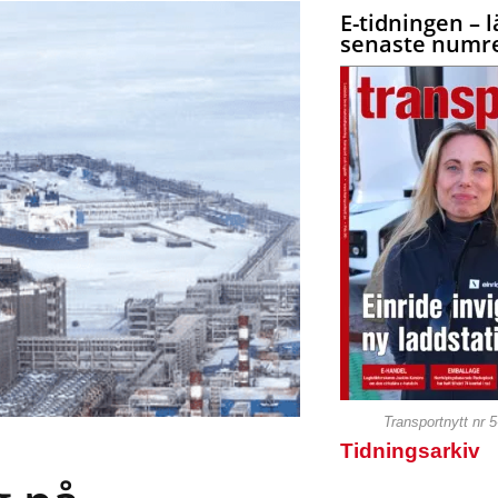
E-tidningen – l
senaste numre
Transportnytt nr 
Tidningsarkiv