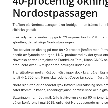
40-procentig öknin
Nordostpassagen
Trafiken på Nordostpassagen ökar kraftigt – men främst i en rik
sibiriska gasfält.
Fraktvolymerna väntas uppgå till 29 miljoner ton för 2019, ra
sjörutten, det vill säga Nordostpassagen.
Det betyder en ökning på mer än 40 procent jämfört med förra å
består av flytande naturgas, LNG, producerad av det ryska ene
Novateks parter i projektet är Frankrikes Total, Kinas CNPC 
producera över 16 miljoner ton naturgas under 2019.
Transittrafiken mellan öst och väst ligger dock kvar på en låg
totalt 441 800 ton. Kinesiska rederiet Cosco tar sedan några år
Norra sjörutten är en federal rysk infrastruktursatsning som omf
satellitkommunikation, räddningstjänst, hamnservice och digitala
Satsningen har höga mål: årlig fraktvolym ska nå 80 miljoner t
på en konferens i maj 2018, enligt det Norgebaserade nyhets