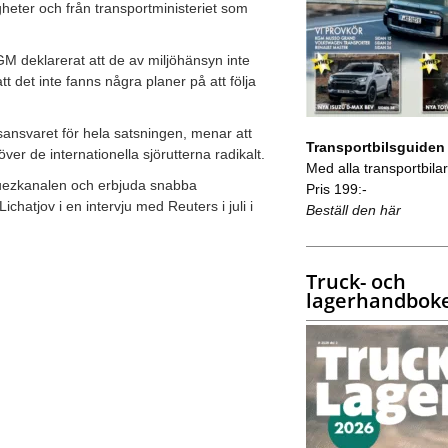
gheter och från transportministeriet som
 deklarerat att de av miljöhänsyn inte
tt det inte fanns några planer på att följa
sansvaret för hela satsningen, menar att
Transportbilsguiden
r de internationella sjörutterna radikalt.
Med alla transportbilar 
Suezkanalen och erbjuda snabba
Pris 199:-
chatjov i en intervju med Reuters i juli i
Beställ den här
Truck- och
lagerhandbok