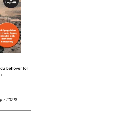
 du behöver för
ch
ger 2026!