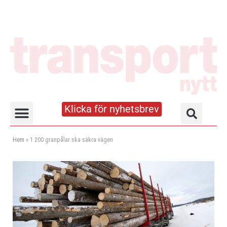
Klicka för nyhetsbrev
Truck- och lagerhandboken
Hem
»
1 200 granpålar ska säkra vägen