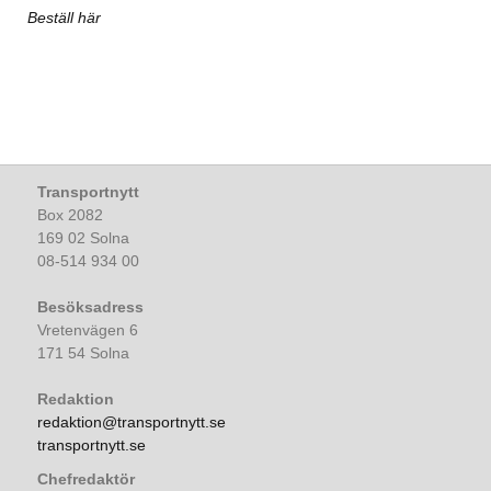
Beställ här
Transportnytt
Box 2082
169 02 Solna
08-514 934 00
Besöksadress
Vretenvägen 6
171 54 Solna
Redaktion
redaktion@transportnytt.se
transportnytt.se
Chefredaktör