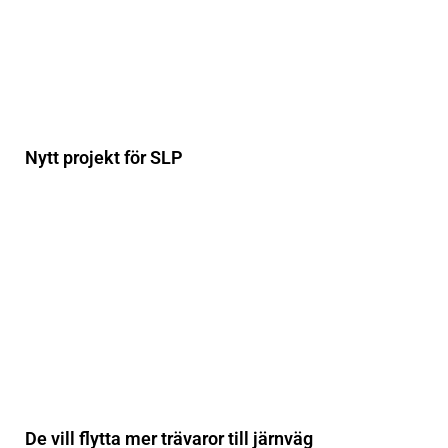
Nytt projekt för SLP
De vill flytta mer trävaror till järnväg