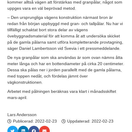
kommer alltså vägen att förstärkas med granpålar, något som
uppges vara en väl beprövad metod.
– Den ursprungliga vägens konstruktion närmast bron är
redan från början uppbyggd med gran- och tallpålar. Nu har vi
tillfälligt schaktat bort stora delar av vägens
övebyggnadsmaterial för att komma åt att undersöka skicket
på de gamla pålarna samt utföra kompletterande provtagning,
säger Daniel Lambertsson vid Svevia i ett pressmeddelande.
De nya granpålar som ska användas är som ovan nämns åtta
meter långa och har en bottendiameter på cirka 20 centimeter.
Dessa ska pålas ner i jorden parallellt med de gamla pålarna,
med toppen nedåt, och fördelas jämnt över
vägkonstruktionen.
Arbetet med pålningen beräknas vara klart i månadsskiftet
mars-april.
Lars Andersson
Publicerad:
2022-02-23
Uppdaterad: 2022-02-23