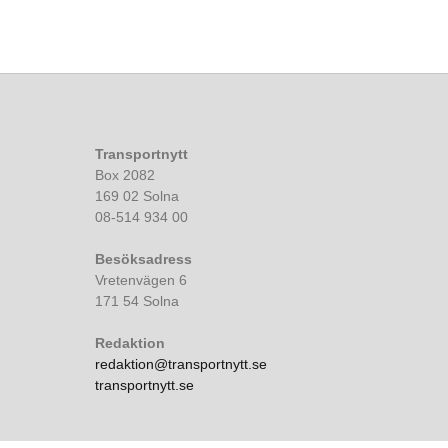
Transportnytt
Box 2082
169 02 Solna
08-514 934 00
Besöksadress
Vretenvägen 6
171 54 Solna
Redaktion
redaktion@transportnytt.se
transportnytt.se