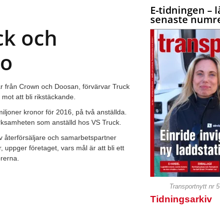
E-tidningen – l
senaste numre
ck och
ro
r från Crown och Doosan, förvärvar Truck
mot att bli rikstäckande.
ljoner kronor för 2016, på två anställda.
rksamheten som anställd hos VS Truck.
av återförsäljare och samarbetspartner
 uppger företaget, vars mål är att bli ett
örerna.
Transportnytt nr 
Tidningsarkiv