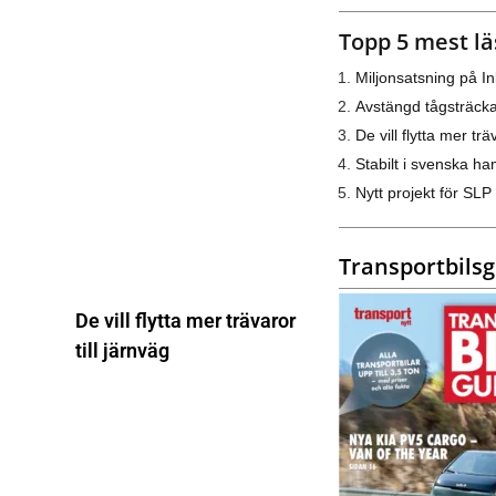
Topp 5 mest lä
Miljonsatsning på I
Avstängd tågsträck
De vill flytta mer trä
Stabilt i svenska h
Nytt projekt för SLP
Transportbils
De vill flytta mer trävaror
till järnväg