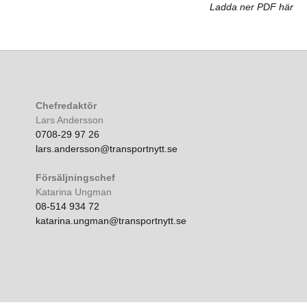
Ladda ner PDF här
Chefredaktör
Lars Andersson
0708-29 97 26
lars.andersson@transportnytt.se
Försäljningschef
Katarina Ungman
08-514 934 72
katarina.ungman@transportnytt.se