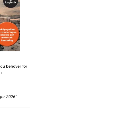
 du behöver för
ch
ger 2026!