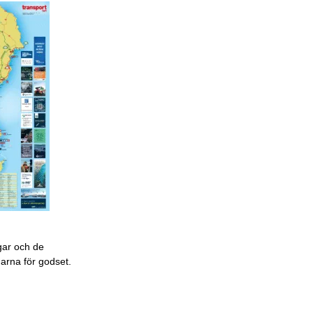
gar och de
garna för godset.