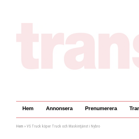
Hem
Annonsera
Prenumerera
Tra
Hem
»
VS Truck köper Truck och Maskintjänst i Nybro