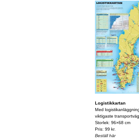
Logistikkartan
Med logistikanläggnin
viktigaste transportvä
Storlek: 96×68 cm
Pris: 99 kr.
Beställ här