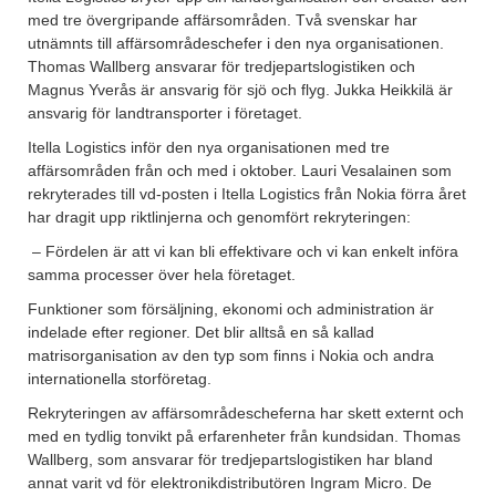
med tre övergripande affärsområden. Två svenskar har
utnämnts till affärsområdeschefer i den nya organisationen.
Thomas Wallberg ansvarar för tredjepartslogistiken och
Magnus Yverås är ansvarig för sjö och flyg. Jukka Heikkilä är
ansvarig för landtransporter i företaget.
Itella Logistics inför den nya organisationen med tre
affärsområden från och med i oktober. Lauri Vesalainen som
rekryterades till vd-posten i Itella Logistics från Nokia förra året
har dragit upp riktlinjerna och genomfört rekryteringen:
– Fördelen är att vi kan bli effektivare och vi kan enkelt införa
samma processer över hela företaget.
Funktioner som försäljning, ekonomi och administration är
indelade efter regioner. Det blir alltså en så kallad
matrisorganisation av den typ som finns i Nokia och andra
internationella storföretag.
Rekryteringen av affärsområdescheferna har skett externt och
med en tydlig tonvikt på erfarenheter från kundsidan. Thomas
Wallberg, som ansvarar för tredjepartslogistiken har bland
annat varit vd för elektronikdistributören Ingram Micro. De