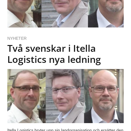
NYHETER
Två svenskar i Itella
Logistics nya ledning
Itella Logistics bryter upp sin landorganisation och ersätter den