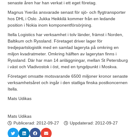
senaste åren har han verkat i ett eget företag.
Magnus Yverås ansvarade senast för sjö- och flygtransporter
hos DHL i Oslo. Jukka Heikkilä kommer från en ledande
position i Nokia inom komponentförsörjning.
Itella Logistics har verksamhet i tolv länder, främst i Norden,
Baltikum och Ryssland. Företaget driver lager för
tredjepartslogistik med en samlad lageryta på omkring en
miljon kvadratmeter. Omkring hälften av lagerytan finns i
Ryssland. Där har man 14 anläggningar, mellan St Petersburg
i väst och Vladivostok i öst, med en tyngdpunkt i Moskva.
Företaget omsatte motsvarande 6500 miljoner kronor senaste
verksamhetsåret och ingår i den statliga finska postkoncernen
Itella.
Mats Udikas
Mats Udikas
Publicerad:
2012-09-27
Uppdaterad: 2012-09-27