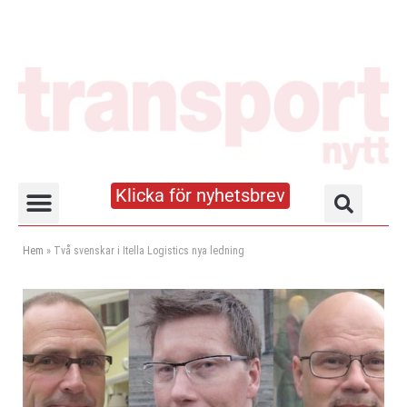
Klicka för nyhetsbrev
Truck- och lagerhandboken
Hem
»
Två svenskar i Itella Logistics nya ledning