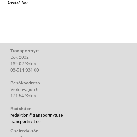
Beställ här
Transportnytt
Box 2082
169 02 Solna
08-514 934 00
Besöksadress
Vretenvägen 6
171 54 Solna
Redaktion
redaktion@transportnytt.se
transportnytt.se
Chefredaktör