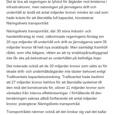
Det är bra att regeringen är lyhörd för åtgärder mot bristerna i
infrastrukturen, men satsningen på järnvägens drift och
underhåll är ändå ett antal miljarder kronor mindre än vad som
hade krävts för att återställa full kapacitet, konstaterar
Näringslivets transportråd.
Näringslivets transportråd, där 30 stora industri- och
handelsföretag är med, välkomnade regeringens förslag om
20 nya miljarder till underhåll och drift av järnvägarna samt 35
miljarder kronor till helt nya snabbspår. Men samtidigt framhöll
rådet, som ofta tidigare, vikten av att ny snabbspårsutbyggnad
inte får ske på bekostnad av underhållet på befintliga linjer.
Det noterade också att de 20 miljarder kronor som sätts av för
ökade drift- och underhållsåtgärder inte täcker behovet enligt
Trafikverkets kapacitetsutredning. Trafikverket hade bedömt
att 27 miljarder kronor behövs för att återställa systemet till
den nivå det konstruerats för, utöver 11 miljarder kronor som
väntades från interna effektiviseringar. I förhållande till den
beräkningen saknas alltså fortfarande ett antal miljarder
kronor, poängterar Näringslivets transportråd.
Transportrådet nämner också att det önskar sig vad det kallar