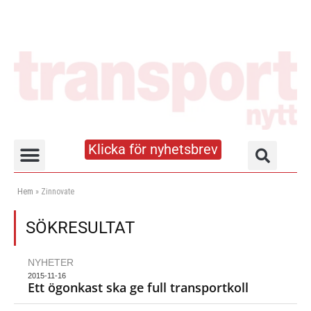
Klicka för nyhetsbrev
Truck- och lagerhandboken
Hem
»
Zinnovate
SÖKRESULTAT
NYHETER
2015-11-16
Ett ögonkast ska ge full transportkoll