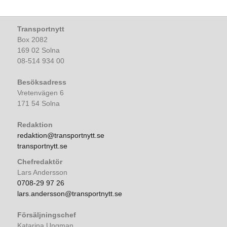
Transportnytt
Box 2082
169 02 Solna
08-514 934 00
Besöksadress
Vretenvägen 6
171 54 Solna
Redaktion
redaktion@transportnytt.se
transportnytt.se
Chefredaktör
Lars Andersson
0708-29 97 26
lars.andersson@transportnytt.se
Försäljningschef
Katarina Ungman