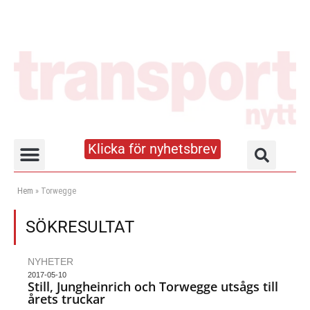
Klicka för nyhetsbrev
Truck- och lagerhandboken
Hem
»
Torwegge
SÖKRESULTAT
NYHETER
2017-05-10
Still, Jungheinrich och Torwegge utsågs till
årets truckar