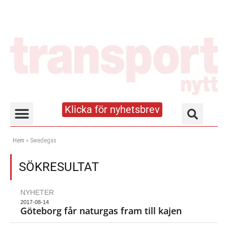
Klicka för nyhetsbrev
Truck- och lagerhandboken
Hem
»
Swedegas
SÖKRESULTAT
NYHETER
2017-08-14
Göteborg får naturgas fram till kajen