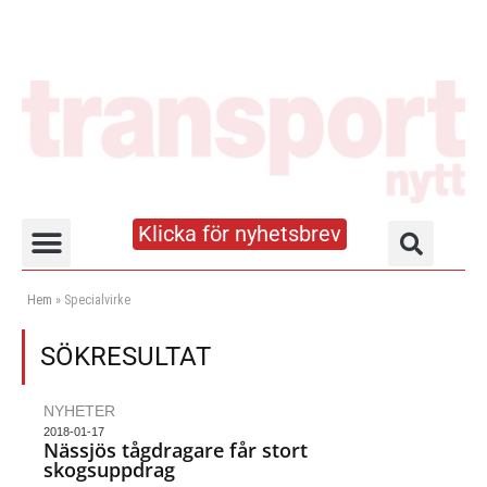
Klicka för nyhetsbrev
Truck- och lagerhandboken
Hem
»
Specialvirke
SÖKRESULTAT
NYHETER
2018-01-17
Nässjös tågdragare får stort
skogsuppdrag