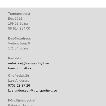
Transportnytt
Box 2082
169 02 Solna
08-514 934 00
Besöksadress
Vretenvägen 6
171 54 Solna
Redaktion
redaktion@transportnytt.se
transportnytt.se
Chefredaktör
Lars Andersson
0708-29 97 26
lars.andersson@transportnytt.se
Försäljningschef
Katarina Ungman