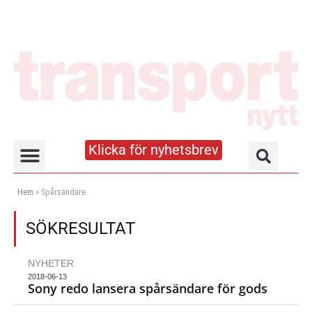
Klicka för nyhetsbrev
Truck- och lagerhandboken
Hem
»
Spårsändare
SÖKRESULTAT
NYHETER
2018-06-13
Sony redo lansera spårsändare för gods