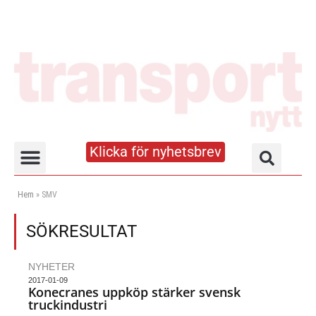
Klicka för nyhetsbrev
Truck- och lagerhandboken
Hem
»
SMV
SÖKRESULTAT
NYHETER
2017-01-09
Konecranes uppköp stärker svensk
truckindustri