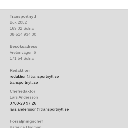
Transportnytt
Box 2082
169 02 Solna
08-514 934 00
Besöksadress
Vretenvägen 6
171 54 Solna
Redaktion
redaktion@transportnytt.se
transportnytt.se
Chefredaktör
Lars Andersson
0708-29 97 26
lars.andersson@transportnytt.se
Försäljningschef
Katarina Ungman