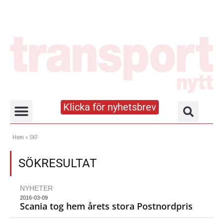
Klicka för nyhetsbrev
Truck- och lagerhandboken
Hem
»
SKF
SÖKRESULTAT
NYHETER
2016-03-09
Scania tog hem årets stora Postnordpris