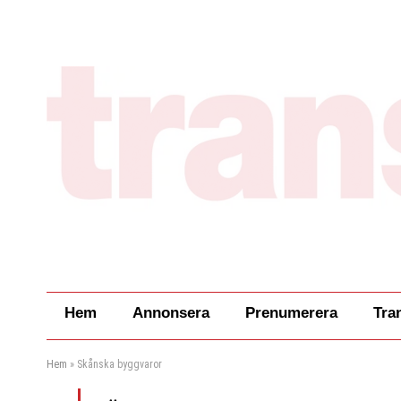
Hem
Annonsera
Prenumerera
Tra
Hem
»
Skånska byggvaror