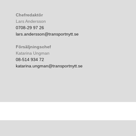
Chefredaktör
Lars Andersson
0708-29 97 26
lars.andersson@transportnytt.se
Försäljningschef
Katarina Ungman
08-514 934 72
katarina.ungman@transportnytt.se