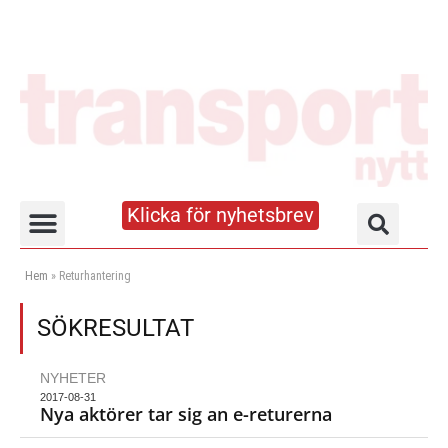
Klicka för nyhetsbrev
Truck- och lagerhandboken
Hem
»
Returhantering
SÖKRESULTAT
NYHETER
2017-08-31
Nya aktörer tar sig an e-returerna