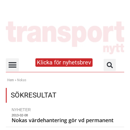
Klicka för nyhetsbrev
Truck- och lagerhandboken
Hem
»
Nokas
SÖKRESULTAT
NYHETER
2013-02-08
Nokas värdehantering gör vd permanent