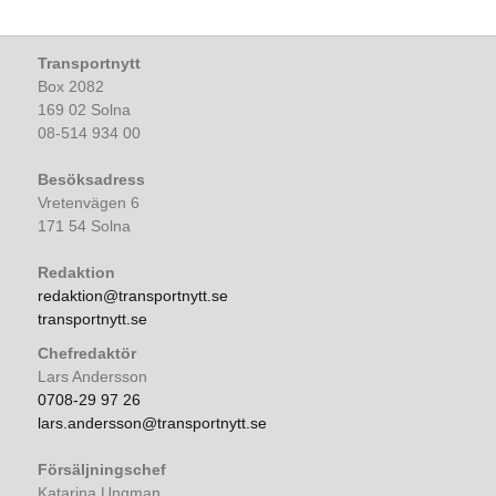
Transportnytt
Box 2082
169 02 Solna
08-514 934 00
Besöksadress
Vretenvägen 6
171 54 Solna
Redaktion
redaktion@transportnytt.se
transportnytt.se
Chefredaktör
Lars Andersson
0708-29 97 26
lars.andersson@transportnytt.se
Försäljningschef
Katarina Ungman