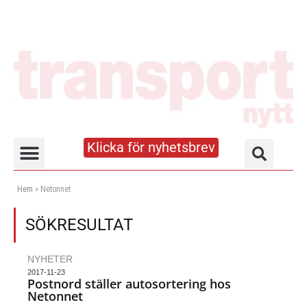
Klicka för nyhetsbrev
Truck- och lagerhandboken
Hem
»
Netonnet
SÖKRESULTAT
NYHETER
2017-11-23
Postnord ställer autosortering hos
Netonnet