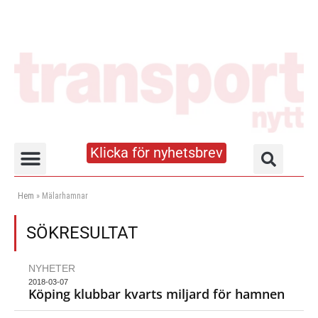
Klicka för nyhetsbrev
Truck- och lagerhandboken
Hem
»
Mälarhamnar
SÖKRESULTAT
NYHETER
2018-03-07
Köping klubbar kvarts miljard för hamnen