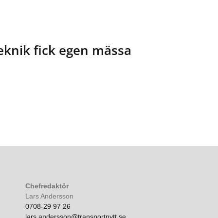
teknik fick egen mässa
Chefredaktör
Lars Andersson
0708-29 97 26
lars.andersson@transportnytt.se