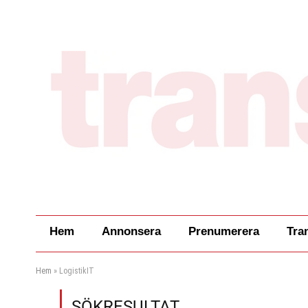
Hem
Annonsera
Prenumerera
Tra
Hem
»
LogistikIT
SÖKRESULTAT