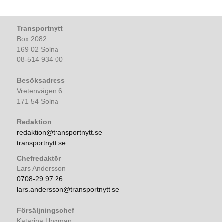
Transportnytt
Box 2082
169 02 Solna
08-514 934 00
Besöksadress
Vretenvägen 6
171 54 Solna
Redaktion
redaktion@transportnytt.se
transportnytt.se
Chefredaktör
Lars Andersson
0708-29 97 26
lars.andersson@transportnytt.se
Försäljningschef
Katarina Ungman