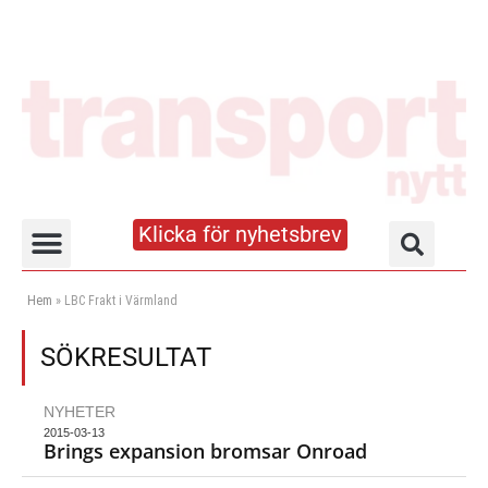
Klicka för nyhetsbrev
Truck- och lagerhandboken
Hem
»
LBC Frakt i Värmland
SÖKRESULTAT
NYHETER
2015-03-13
Brings expansion bromsar Onroad