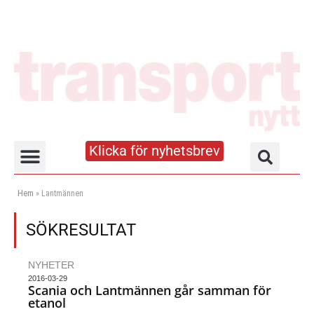
Klicka för nyhetsbrev
Truck- och lagerhandboken
Hem
»
Lantmännen
SÖKRESULTAT
NYHETER
2016-03-29
Scania och Lantmännen går samman för
etanol