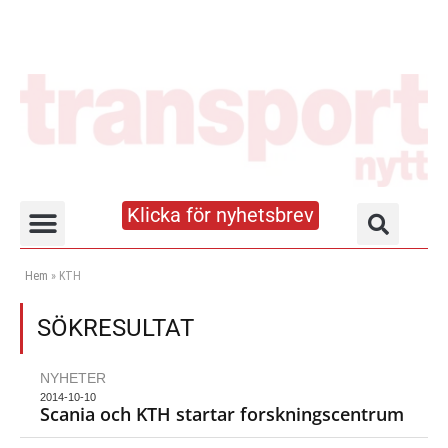
Klicka för nyhetsbrev
Truck- och lagerhandboken
Hem
»
KTH
SÖKRESULTAT
NYHETER
2014-10-10
Scania och KTH startar forskningscentrum