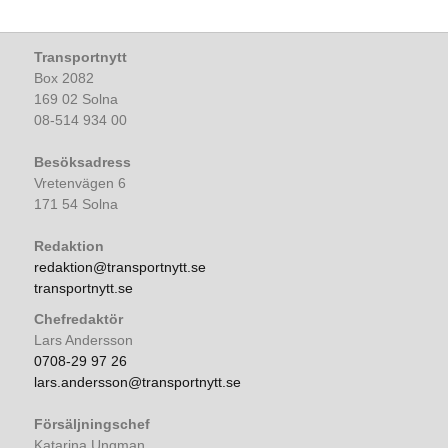
Transportnytt
Box 2082
169 02 Solna
08-514 934 00
Besöksadress
Vretenvägen 6
171 54 Solna
Redaktion
redaktion@transportnytt.se
transportnytt.se
Chefredaktör
Lars Andersson
0708-29 97 26
lars.andersson@transportnytt.se
Försäljningschef
Katarina Ungman