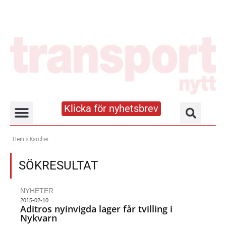
Klicka för nyhetsbrev
Truck- och lagerhandboken
Hem
»
Kärcher
SÖKRESULTAT
NYHETER
2015-02-10
Aditros nyinvigda lager får tvilling i
Nykvarn