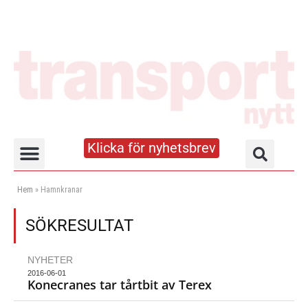
Klicka för nyhetsbrev
Truck- och lagerhandboken
Hem
»
Hamnkranar
SÖKRESULTAT
NYHETER
2016-06-01
Konecranes tar tårtbit av Terex